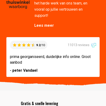
het harde werk van ons team, en
vooral op jullie vertrouwen en
support!
Lees meer
11013 reviews
9.2
/10
prima georganiseerd, duidelijke info online. Groot
aanbod
- peter Vandael
Gratis & snelle levering