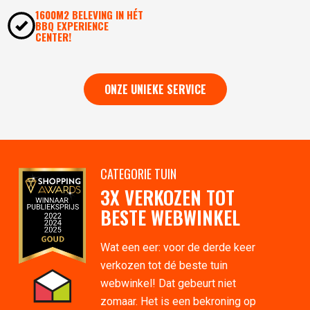
1600M2 BELEVING IN HÉT
BBQ EXPERIENCE
CENTER!
ONZE UNIEKE SERVICE
CATEGORIE TUIN
3X VERKOZEN TOT
BESTE WEBWINKEL
Wat een eer: voor de derde keer
verkozen tot dé beste tuin
webwinkel! Dat gebeurt niet
zomaar. Het is een bekroning op