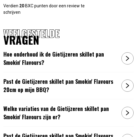
Verdien
20
BXC punten door een review te
Artikelnummers:
schrijven
7436945999995
:
Gietijzeren skillet pan Smokin' Flavours - 20 cm
7436946010002
:
Gietijzeren skillet pan Smokin' Flavours - 25 cm
VEELGESTELDE
VRAGEN
Hoe onderhoud ik de Gietijzeren skillet pan
Smokin' Flavours?
Past de Gietijzeren skillet pan Smokin' Flavours
20cm op mijn BBQ?
Welke variaties van de Gietijzeren skillet pan
Smokin' Flavours zijn er?
Past de Gietijzeren skillet pan Smokin' Flavours