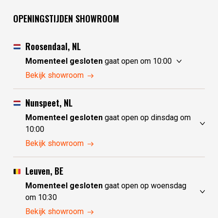
OPENINGSTIJDEN SHOWROOM
Roosendaal, NL
Momenteel gesloten
gaat open om 10:00
zondag
10:00 - 17:30
Bekijk showroom
maandag
10:00 - 17:30
dinsdag
gesloten
Nunspeet, NL
woensdag
gesloten
Momenteel gesloten
gaat open op dinsdag om
donderdag
10:00 - 17:30
10:00
vrijdag
10:00 - 17:30
zondag
gesloten
Bekijk showroom
zaterdag
10:00 - 17:30
maandag
gesloten
dinsdag
10:00 - 17:30
Leuven, BE
woensdag
10:00 - 17:30
Momenteel gesloten
gaat open op woensdag
donderdag
10:00 - 17:30
om 10:30
vrijdag
10:00 - 17:30
zondag
gesloten
Bekijk showroom