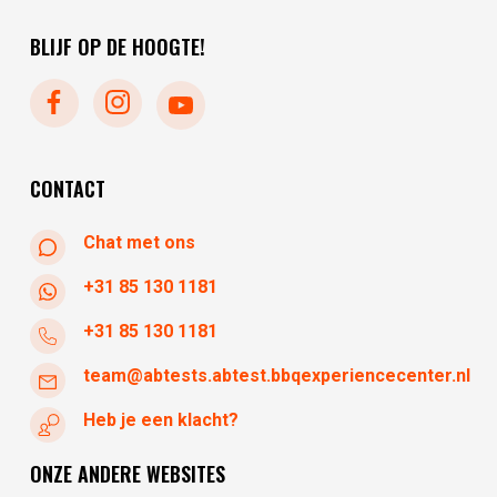
zaterdag
10:00 - 17:30
maandag
gesloten
BLIJF OP DE HOOGTE!
dinsdag
gesloten
woensdag
10:30 - 17:30
donderdag
10:30 - 17:30
vrijdag
10:30 - 17:30
zaterdag
10:30 - 17:30
CONTACT
Chat met ons
+31 85 130 1181
+31 85 130 1181
team@abtests.abtest.bbqexperiencecenter.nl
Heb je een klacht?
ONZE ANDERE WEBSITES