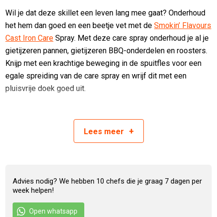
Wil je dat deze skillet een leven lang mee gaat? Onderhoud
het hem dan goed en een beetje vet met de
Smokin’ Flavours
Cast Iron Care
Spray. Met deze care spray onderhoud je al je
gietijzeren pannen, gietijzeren BBQ-onderdelen en roosters.
Knijp met een krachtige beweging in de spuitfles voor een
egale spreiding van de care spray en wrijf dit met een
pluisvrije doek goed uit.
Past deze skillet op jouw BBQ?
+
Lees
meer
Gietijzeren skillet pan Smokin’ Flavours 20cm
Gietijzeren skillet pan Smokin’ Flavours heeft een diameter
van 20cm, inclusief steel is dit 36cm. Deze pan past op alle
Advies nodig? We hebben 10 chefs die je graag 7 dagen per
modellen die een grillrooster hebben groter dan 20cm.
week helpen!
De kamado gaat
niet
dicht op de kleinere modellen:
Open whatsapp