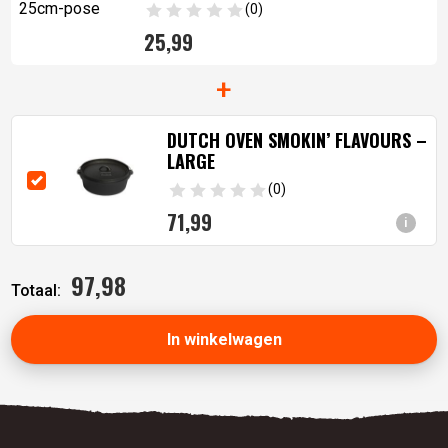
(0)
25,99
+
DUTCH OVEN SMOKIN’ FLAVOURS –
LARGE
(0)
71,
99
i
97,
98
Totaal:
In winkelwagen