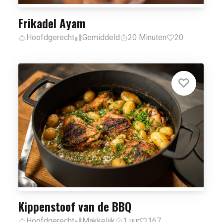
Frikadel Ayam
Hoofdgerecht
Gemiddeld
20 Minuten
20
Kippenstoof van de BBQ
Hoofdgerecht
Makkelijk
1 uur
167