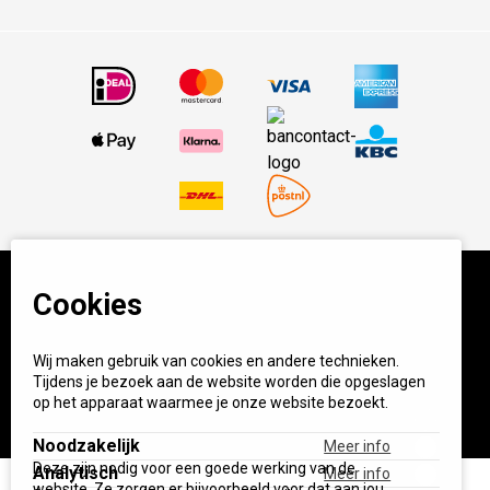
Cookies
© BBQ Experience Center. Home of BBQ. Alle prijzen incl
BTW.
Algemene voorwaarden
Privacy
Wij maken gebruik van cookies en andere technieken.
Tijdens je bezoek aan de website worden die opgeslagen
Start your own BXC
op het apparaat waarmee je onze website bezoekt.
Noodzakelijk
Meer info
Deze zijn nodig voor een goede werking van de
Analytisch
Meer info
Wis alle filters
website. Ze zorgen er bijvoorbeeld voor dat aan jou