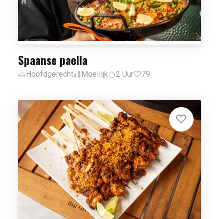
Spaanse paella
Hoofdgerecht
Moeilijk
2 Uur
79