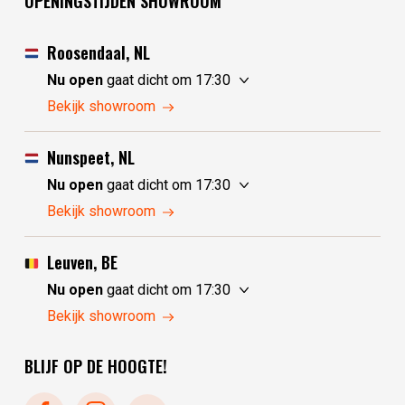
OPENINGSTIJDEN SHOWROOM
Roosendaal, NL
Nu open
gaat dicht om 17:30
vrijdag
10:00 - 17:30
Bekijk showroom
zaterdag
10:00 - 17:30
zondag
10:00 - 17:30
Nunspeet, NL
maandag
10:00 - 17:30
Nu open
gaat dicht om 17:30
dinsdag
gesloten
vrijdag
10:00 - 17:30
Bekijk showroom
woensdag
gesloten
zaterdag
10:00 - 17:30
donderdag
10:00 - 17:30
zondag
gesloten
Leuven, BE
maandag
gesloten
Nu open
gaat dicht om 17:30
dinsdag
10:00 - 17:30
vrijdag
10:30 - 17:30
Bekijk showroom
woensdag
10:00 - 17:30
zaterdag
10:30 - 17:30
donderdag
10:00 - 17:30
BLIJF OP DE HOOGTE!
zondag
gesloten
maandag
gesloten