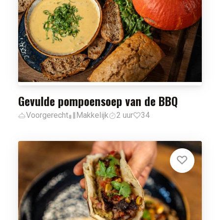
Gevulde pompoensoep van de BBQ
Voorgerecht
Makkelijk
2 uur
34