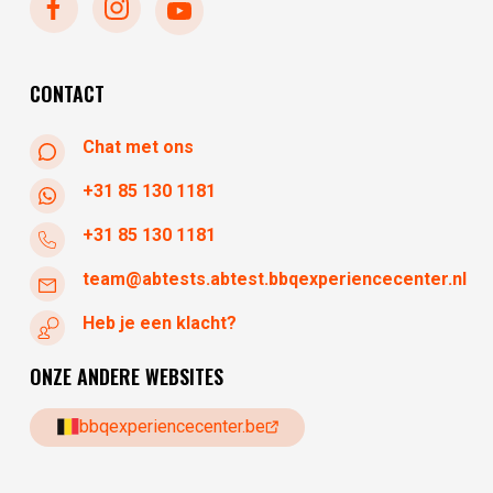
dinsdag
gesloten
woensdag
10:30 - 17:30
donderdag
10:30 - 17:30
CONTACT
Chat met ons
+31 85 130 1181
+31 85 130 1181
team@abtests.abtest.bbqexperiencecenter.nl
Heb je een klacht?
ONZE ANDERE WEBSITES
bbqexperiencecenter.be