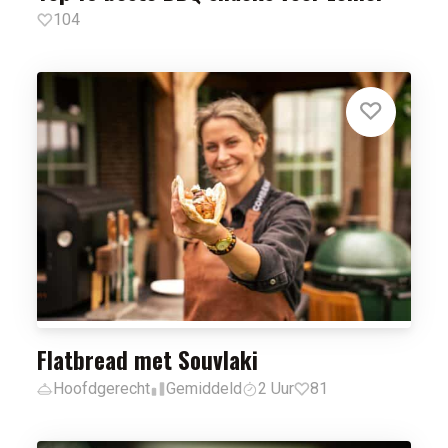
104
Flatbread met Souvlaki
Hoofdgerecht
Gemiddeld
2 Uur
81