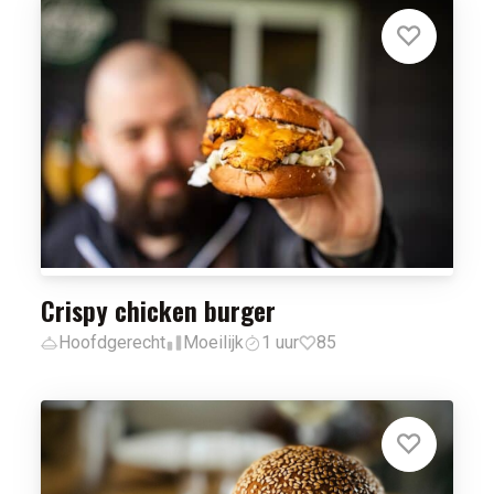
Crispy chicken burger
Hoofdgerecht
Moeilijk
1 uur
85