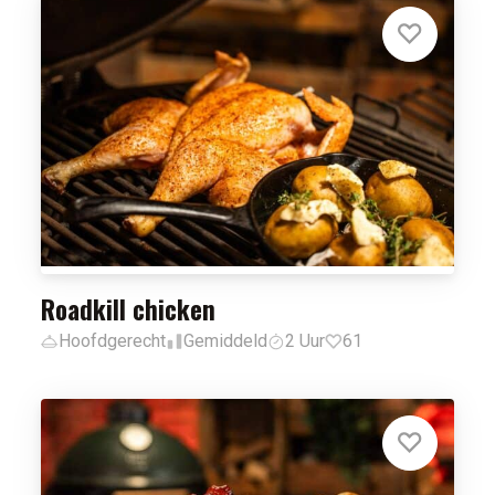
Roadkill chicken
Hoofdgerecht
Gemiddeld
2 Uur
61