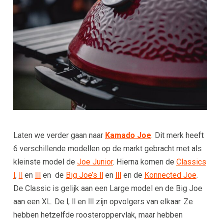
Laten we verder gaan naar
Kamado Joe
. Dit merk heeft
6 verschillende modellen op de markt gebracht met als
kleinste model de
Joe Junior
. Hierna komen de
Classics
l
,
ll
en
lll
en de
Big Joe’s ll
en
lll
en de
Konnected Joe
.
De Classic is gelijk aan een Large model en de Big Joe
aan een XL. De l, ll en lll zijn opvolgers van elkaar. Ze
hebben hetzelfde roosteroppervlak, maar hebben