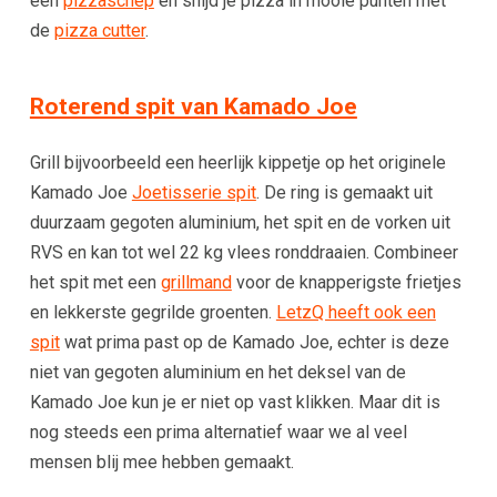
een
pizzaschep
en snijd je pizza in mooie punten met
de
pizza cutter
.
Roterend spit van Kamado Joe
Grill bijvoorbeeld een heerlijk kippetje op het originele
Kamado Joe
Joetisserie spit
. De ring is gemaakt uit
duurzaam gegoten aluminium, het spit en de vorken uit
RVS en kan tot wel 22 kg vlees ronddraaien. Combineer
het spit met een
grillmand
voor de knapperigste frietjes
en lekkerste gegrilde groenten.
LetzQ heeft ook een
spit
wat prima past op de Kamado Joe, echter is deze
niet van gegoten aluminium en het deksel van de
Kamado Joe kun je er niet op vast klikken. Maar dit is
nog steeds een prima alternatief waar we al veel
mensen blij mee hebben gemaakt.