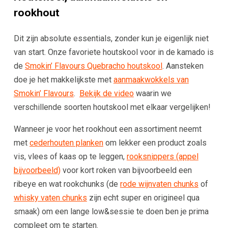
rookhout
Dit zijn absolute essentials, zonder kun je eigenlijk niet
van start. Onze favoriete houtskool voor in de kamado is
de
Smokin’ Flavours Quebracho houtskool
. Aansteken
doe je het makkelijkste met
aanmaakwokkels van
Smokin’ Flavours
.
Bekijk de video
waarin we
verschillende soorten houtskool met elkaar vergelijken!
Wanneer je voor het rookhout een assortiment neemt
met
cederhouten planken
om lekker een product zoals
vis, vlees of kaas op te leggen,
rooksnippers (appel
bijvoorbeeld)
voor kort roken van bijvoorbeeld een
ribeye en wat rookchunks (de
rode wijnvaten chunks
of
whisky vaten chunks
zijn echt super en origineel qua
smaak) om een lange low&sessie te doen ben je prima
compleet om te starten.