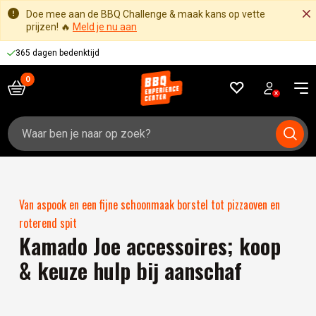
Doe mee aan de BBQ Challenge & maak kans op vette
prijzen! 🔥
Meld je nu aan
365 dagen bedenktijd
Zoeken
naar:
Van aspook en een fijne schoonmaak borstel tot pizzaoven en
roterend spit
Kamado Joe accessoires; koop
& keuze hulp bij aanschaf