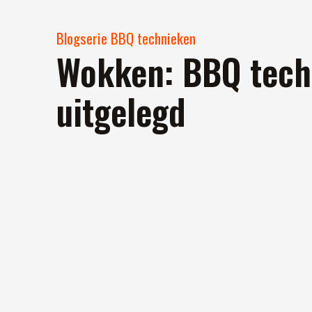
Blogserie BBQ technieken
Wokken: BBQ tech
uitgelegd