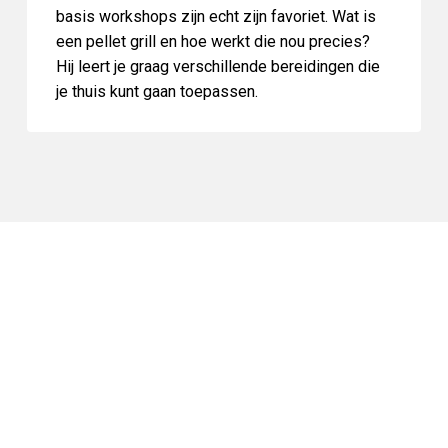
basis workshops zijn echt zijn favoriet. Wat is
een pellet grill en hoe werkt die nou precies?
Hij leert je graag verschillende bereidingen die
je thuis kunt gaan toepassen.
ONZE UNIEKE WORKSHOP LOCATIE
BBQ Experience Center. Home of BBQ!
In het BBQ Experience Center hebben we de
sfeervolle binnenplaats omgetoverd tot een mooie
proeftuin met een binnen/buiten workshop ruimte.
Een deel is namelijk overkapt & verwarmt waardoor
we ook in winter lekker door kunnen gaan!