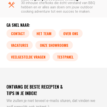
30 inhouse chefkoks die écht verstand van BBQ
hebben en er alles aan doen om jouw outdoor
cooking adventure tot een succes te maken.
GA SNEL NAAR:
CONTACT
HET TEAM
OVER ONS
VACATURES
ONZE SHOWROOMS
VEELGESTELDE VRAGEN
TESTPANEL
ONTVANG DE BESTE RECEPTEN &
TIPS IN JE INBOX!
We zullen je niet teveel e-mails sturen, dat vinden we
zelf namelijk ook irritant :)