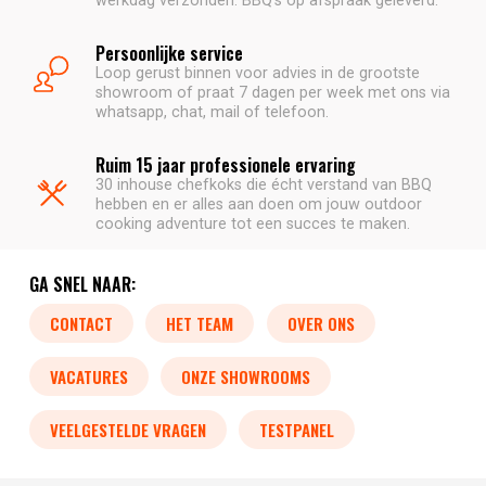
Persoonlijke service
Loop gerust binnen voor advies in de grootste
showroom of praat 7 dagen per week met ons via
whatsapp, chat, mail of telefoon.
Ruim 15 jaar professionele ervaring
30 inhouse chefkoks die écht verstand van BBQ
hebben en er alles aan doen om jouw outdoor
cooking adventure tot een succes te maken.
GA SNEL NAAR:
CONTACT
HET TEAM
OVER ONS
VACATURES
ONZE SHOWROOMS
VEELGESTELDE VRAGEN
TESTPANEL