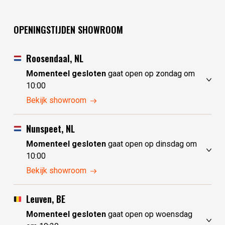
OPENINGSTIJDEN SHOWROOM
Roosendaal, NL
Momenteel gesloten
gaat open op zondag om
10:00
zaterdag
10:00 - 17:30
Bekijk showroom
zondag
10:00 - 17:30
maandag
10:00 - 17:30
Nunspeet, NL
dinsdag
gesloten
Momenteel gesloten
gaat open op dinsdag om
woensdag
gesloten
10:00
donderdag
10:00 - 17:30
zaterdag
10:00 - 17:30
Bekijk showroom
vrijdag
10:00 - 17:30
zondag
gesloten
maandag
gesloten
Leuven, BE
dinsdag
10:00 - 17:30
Momenteel gesloten
gaat open op woensdag
woensdag
10:00 - 17:30
om 10:30
donderdag
10:00 - 17:30