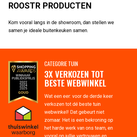
Kom vooral langs in de showroom, dan stellen we
samen je ideale buitenkeuken samen.
CATEGORIE TUIN
3X VERKOZEN TOT
BESTE WEBWINKEL
Wat een eer: voor de derde keer
verkozen tot dé beste tuin
webwinkel! Dat gebeurt niet
zomaar. Het is een bekroning op
het harde werk van ons team, en
vooral op jullie vertrouwen en
support!