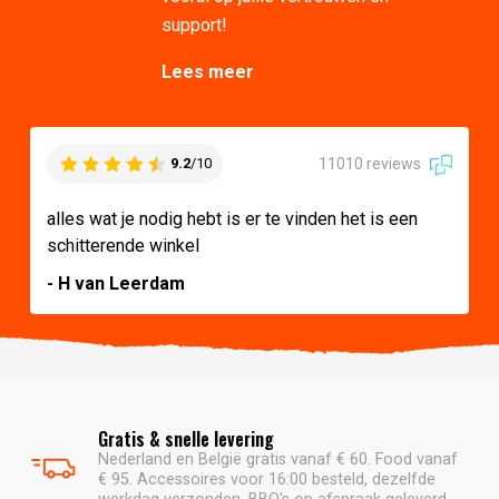
Lees meer
11010 reviews
9.2
/10
alles wat je nodig hebt is er te vinden het is een
schitterende winkel
- H van Leerdam
Gratis & snelle levering
Nederland en België gratis vanaf € 60. Food vanaf
€ 95. Accessoires voor 16:00 besteld, dezelfde
werkdag verzonden. BBQ's op afspraak geleverd.