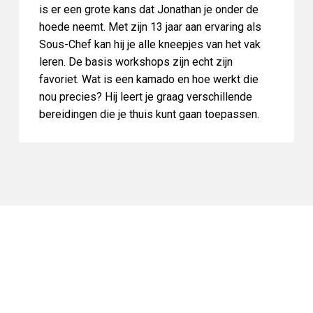
is er een grote kans dat Jonathan je onder de
hoede neemt. Met zijn 13 jaar aan ervaring als
Sous-Chef kan hij je alle kneepjes van het vak
leren. De basis workshops zijn echt zijn
favoriet. Wat is een kamado en hoe werkt die
nou precies? Hij leert je graag verschillende
bereidingen die je thuis kunt gaan toepassen.
ONZE UNIEKE WORKSHOP LOCATIE
BBQ Experience Center. Home of BBQ!
In het BBQ Experience Center hebben we de
sfeervolle binnenplaats omgetoverd tot een mooie
proeftuin met een binnen/buiten workshop ruimte.