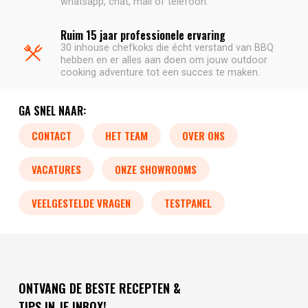
whatsapp, chat, mail of telefoon.
Ruim 15 jaar professionele ervaring
30 inhouse chefkoks die écht verstand van BBQ
hebben en er alles aan doen om jouw outdoor
cooking adventure tot een succes te maken.
GA SNEL NAAR:
CONTACT
HET TEAM
OVER ONS
VACATURES
ONZE SHOWROOMS
VEELGESTELDE VRAGEN
TESTPANEL
ONTVANG DE BESTE RECEPTEN &
TIPS IN JE INBOX!