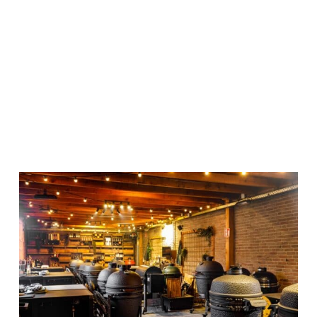
Een deel is namelijk overkapt & verwarmt waardoor
we ook in winter lekker door kunnen gaan! Hier kan je
experimenteren met de verschillende BBQ’s en
smaakmakers. We geven er onze workshops,
regelmatig een demonstratie en de ruimte is tevens
af te huren voor je privé evenement met vrienden of
collega’s.