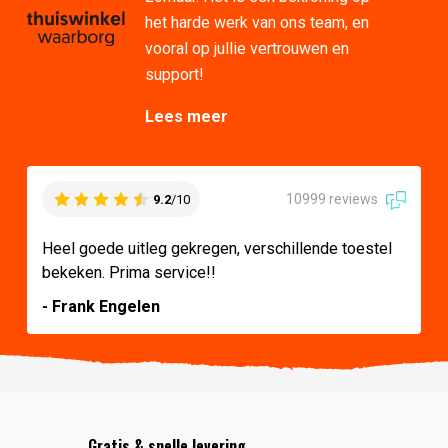
het harde werk van ons team, en
vooral op jullie vertrouwen en
support!
Lees meer
10999 reviews
9.2
/10
Heel goede uitleg gekregen, verschillende toestel
bekeken. Prima service!!
- Frank Engelen
Gratis & snelle levering