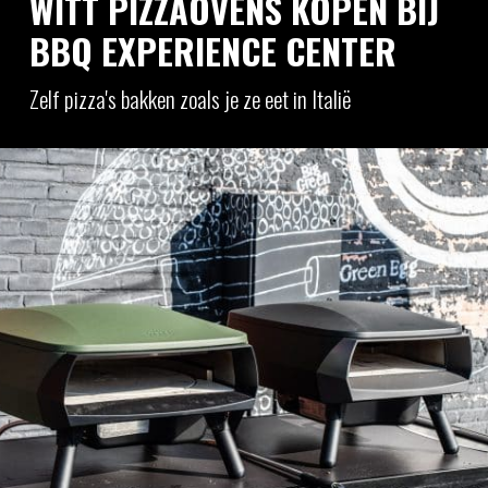
WITT PIZZAOVENS KOPEN BIJ
BBQ EXPERIENCE CENTER
Zelf pizza's bakken zoals je ze eet in Italië
Wil je thuis pizza bakken met die pizzeria-korst
(krokant van onder, luchtig van binnen), zonder
dat je elke 10 seconden stressvol je pizza
hoeft te draaien? Dan zit je met Witt gewoon
goed. Witt is gemaakt voor mensen die snel
resultaat willen: een pizzaoven die snel heet
wordt, pizza erin, genieten. En wil je zeker
weten welke bij je past? Kom ‘m vergelijken in
onze showrooms mét advies van echte chefs.