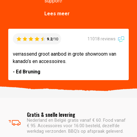
support!
Lees meer
11018 reviews
9.2
/10
verrassend groot aanbod in grote showroom van
kanado’s en accessoires.
- Ed Bruning
Gratis & snelle levering
Nederland en België gratis vanaf € 60. Food vanaf
€ 95. Accessoires voor 16:00 besteld, dezelfde
werkdag verzonden. BBQ's op afspraak geleverd.