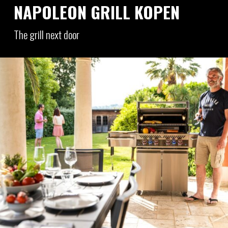
NAPOLEON GRILL KOPEN
The grill next door
Gedreven door verbazingwekkend ontwerp en
innovatieve technologie. Napoleon Grills zet
zich met trots in voor je totale comfort in huis.
Het is wat ons betreft naar prijs-kwaliteit
verhouding de beste gas grill op de markt.
OVER NAPOLEON GRILLS