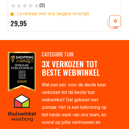
(0)
Leverbaar met iets langere levertijd
29,
95
CATEGORIE TUIN
3X VERKOZEN TOT
BESTE WEBWINKEL
Wat een eer: voor de derde keer
verkozen tot dé beste tuin
webwinkel! Dat gebeurt niet
zomaar. Het is een bekroning op
het harde werk van ons team, en
vooral op jullie vertrouwen en