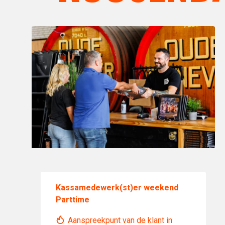
Kassamedewerk(st)er weekend
Parttime
Aanspreekpunt van de klant in