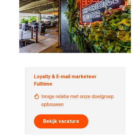
Loyalty & E-mail marketeer
Fulltime
Innige relatie met onze doelgroep
opbouwen
Bekijk vacature