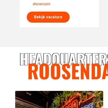
showroom
Bekijk vacature
HEADQUARTER
ROOSEND