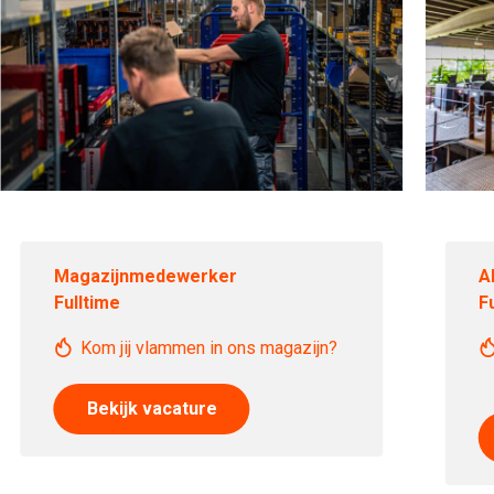
Magazijnmedewerker
A
Fulltime
F
Kom jij vlammen in ons magazijn?
Bekijk vacature