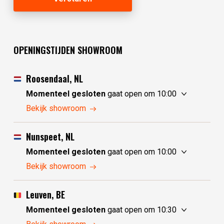
OPENINGSTIJDEN SHOWROOM
Roosendaal, NL
Momenteel gesloten
gaat open om 10:00
donderdag
10:00 - 17:30
Bekijk showroom
vrijdag
10:00 - 17:30
zaterdag
10:00 - 17:30
Nunspeet, NL
zondag
10:00 - 17:30
Momenteel gesloten
gaat open om 10:00
maandag
10:00 - 17:30
donderdag
10:00 - 17:30
Bekijk showroom
dinsdag
gesloten
vrijdag
10:00 - 17:30
woensdag
gesloten
zaterdag
10:00 - 17:30
Leuven, BE
zondag
gesloten
Momenteel gesloten
gaat open om 10:30
maandag
gesloten
donderdag
10:30 - 17:30