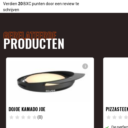
Verdien
20
BXC punten door een review te
schrijven
GERELATEERDE
PRODUCTEN
i
DOJOE KAMADO JOE
PIZZASTEE
(0)
De perfec