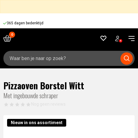
365 dagen bedenktijd
Zoeken
naar:
Pizzaoven Borstel Witt
Met ingebouwde schraper
Nog geen reviews
Nieuw in ons assortiment