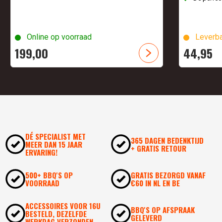
Online op voorraad
Leverba
199,
00
44,
95
DÉ SPECIALIST MET
365 DAGEN BEDENKTIJD
MEER DAN 15 JAAR
+ GRATIS RETOUR
ERVARING!
500+ BBQ'S OP
GRATIS BEZORGD VANAF
VOORRAAD
€60 IN NL EN BE
ACCESSOIRES VOOR 16U
BBQ'S OP AFSPRAAK
BESTELD, DEZELFDE
GELEVERD
WERKDAG VERZONDEN