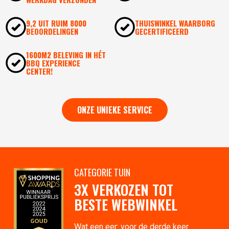
9,2 UIT RUIM 8000
THUISWINKEL WAARBORG
BEOORDELINGEN
GECERTIFICEERD
1600M2 BELEVING IN HÉT
BBQ EXPERIENCE
CENTER!
ONZE UNIEKE SERVICE
CATEGORIE TUIN
3X VERKOZEN TOT
BESTE WEBWINKEL
Wat een eer: voor de derde keer