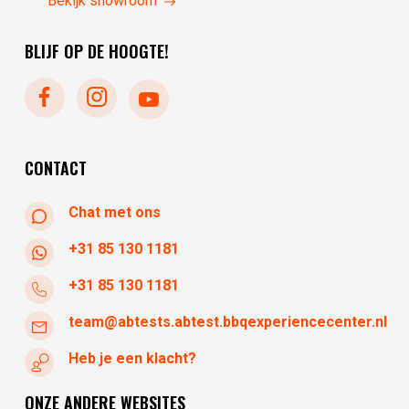
Bekijk showroom
dinsdag
10:00 - 17:30
vrijdag
10:30 - 17:30
woensdag
10:00 - 17:30
BLIJF OP DE HOOGTE!
zaterdag
10:30 - 17:30
zondag
gesloten
maandag
gesloten
dinsdag
gesloten
woensdag
10:30 - 17:30
CONTACT
Chat met ons
+31 85 130 1181
+31 85 130 1181
team@abtests.abtest.bbqexperiencecenter.nl
Heb je een klacht?
ONZE ANDERE WEBSITES