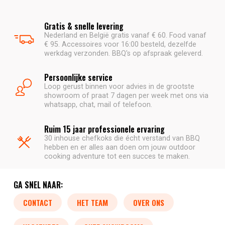
Gratis & snelle levering
Nederland en België gratis vanaf € 60. Food vanaf
€ 95. Accessoires voor 16:00 besteld, dezelfde
werkdag verzonden. BBQ's op afspraak geleverd.
Persoonlijke service
Loop gerust binnen voor advies in de grootste
showroom of praat 7 dagen per week met ons via
whatsapp, chat, mail of telefoon.
Ruim 15 jaar professionele ervaring
30 inhouse chefkoks die écht verstand van BBQ
hebben en er alles aan doen om jouw outdoor
cooking adventure tot een succes te maken.
GA SNEL NAAR:
CONTACT
HET TEAM
OVER ONS