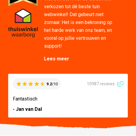
verkozen tot dé beste tuin
webwinkel! Dat gebeurt niet
zomaar. Het is een bekroning op
het harde werk van ons team, en
vooral op jullie vertrouwen en
support!
Lees meer
10987 reviews
9.2
/10
Fantastisch
- Jan van Dal