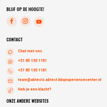
vrijdag
10:30 - 17:30
woensdag
10:00 - 17:30
BLIJF OP DE HOOGTE!
zaterdag
10:30 - 17:30
zondag
gesloten
maandag
gesloten
dinsdag
gesloten
woensdag
10:30 - 17:30
CONTACT
Chat met ons
+31 85 130 1181
+31 85 130 1181
team@abtests.abtest.bbqexperiencecenter.nl
Heb je een klacht?
ONZE ANDERE WEBSITES