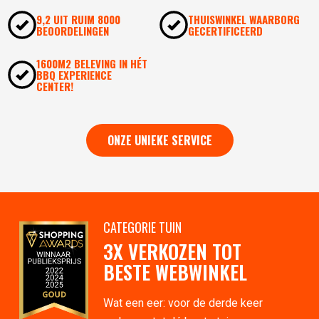
9,2 UIT RUIM 8000
THUISWINKEL WAARBORG
BEOORDELINGEN
GECERTIFICEERD
1600M2 BELEVING IN HÉT
BBQ EXPERIENCE
CENTER!
ONZE UNIEKE SERVICE
CATEGORIE TUIN
3X VERKOZEN TOT
BESTE WEBWINKEL
Wat een eer: voor de derde keer