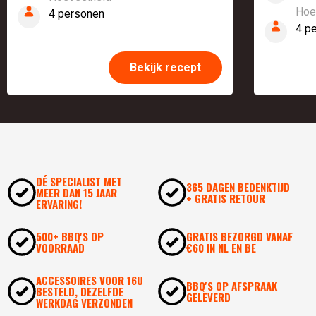
Hoe
4 personen
4 p
Bekijk recept
DÉ SPECIALIST MET
365 DAGEN BEDENKTIJD
MEER DAN 15 JAAR
+ GRATIS RETOUR
ERVARING!
500+ BBQ'S OP
GRATIS BEZORGD VANAF
VOORRAAD
€60 IN NL EN BE
ACCESSOIRES VOOR 16U
BBQ'S OP AFSPRAAK
BESTELD, DEZELFDE
GELEVERD
WERKDAG VERZONDEN