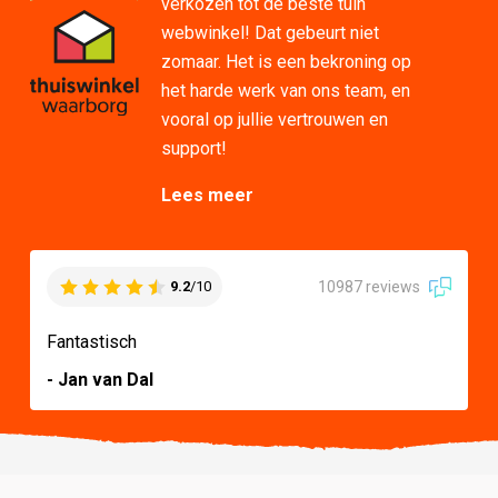
verkozen tot dé beste tuin
webwinkel! Dat gebeurt niet
zomaar. Het is een bekroning op
het harde werk van ons team, en
vooral op jullie vertrouwen en
support!
Lees meer
10987 reviews
9.2
/10
Fantastisch
- Jan van Dal