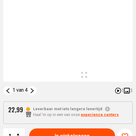
1 van 4
1
3
22,
99
Leverbaar met iets langere levertijd
Haal 'm op in een van onze
experience centers
Aantal
In winkelwagen