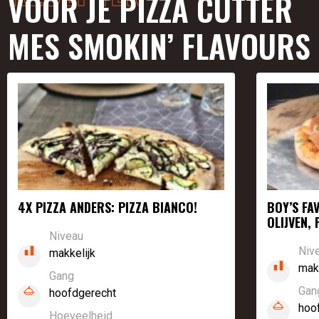
VOOR JE PIZZA CUTTER
MES SMOKIN’ FLAVOURS
4X PIZZA ANDERS: PIZZA BIANCO!
BOY’S FA
OLIJVEN,
Niveau
Niv
makkelijk
mak
Gang
Gan
hoofdgerecht
hoo
Hoeveelheid