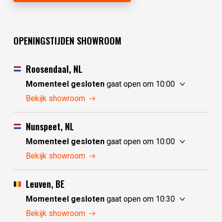
OPENINGSTIJDEN SHOWROOM
Roosendaal, NL
Momenteel gesloten
gaat open om 10:00
donderdag
10:00 - 17:30
Bekijk showroom
vrijdag
10:00 - 17:30
zaterdag
10:00 - 17:30
Nunspeet, NL
zondag
10:00 - 17:30
Momenteel gesloten
gaat open om 10:00
maandag
10:00 - 17:30
donderdag
10:00 - 17:30
Bekijk showroom
dinsdag
gesloten
vrijdag
10:00 - 17:30
woensdag
gesloten
zaterdag
10:00 - 17:30
Leuven, BE
zondag
gesloten
Momenteel gesloten
gaat open om 10:30
maandag
gesloten
donderdag
10:30 - 17:30
Bekijk showroom
dinsdag
10:00 - 17:30