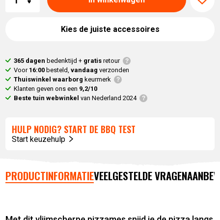
Kies de juiste accessoires
365 dagen
bedenktijd +
gratis
retour
Voor
16:00
besteld,
vandaag
verzonden
Thuiswinkel waarborg
keurmerk
Klanten geven ons een
9,2/10
Beste tuin webwinkel
van Nederland 2024
HULP NODIG? START DE BBQ TEST
Start keuzehulp
PRODUCTINFORMATIE
VEELGESTELDE VRAGEN
AANBEV
Met dit vlijmscherpe pizzames snijd je de pizza langs