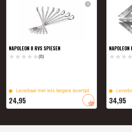
i
NAPOLEON 8 RVS SPIESEN
NAPOLEON
(0)
Leverbaar met iets langere levertijd
Leverba
24,
95
34,
95