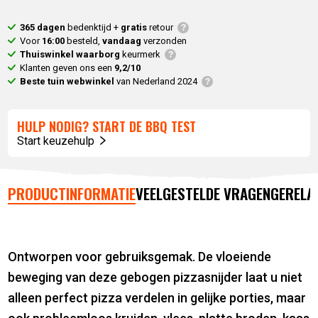
365 dagen
bedenktijd +
gratis
retour
Voor
16:00
besteld,
vandaag
verzonden
Thuiswinkel waarborg
keurmerk
Klanten geven ons een
9,2/10
Beste tuin webwinkel
van Nederland 2024
HULP NODIG? START DE BBQ TEST
Start keuzehulp
PRODUCTINFORMATIE
VEELGESTELDE VRAGEN
GERELA
Ontworpen voor gebruiksgemak. De vloeiende
beweging van deze gebogen pizzasnijder laat u niet
alleen perfect pizza verdelen in gelijke porties, maar