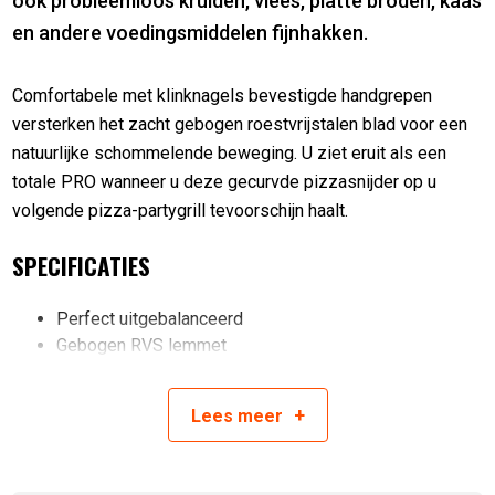
ook probleemloos kruiden, vlees, platte broden, kaas
en andere voedingsmiddelen fijnhakken.
Comfortabele met klinknagels bevestigde handgrepen
versterken het zacht gebogen roestvrijstalen blad voor een
natuurlijke schommelende beweging. U ziet eruit als een
totale PRO wanneer u deze gecurvde pizzasnijder op u
volgende pizza-partygrill tevoorschijn haalt.
SPECIFICATIES
Perfect uitgebalanceerd
Gebogen RVS lemmet
Met klinknagels bevestigde dubbele handgrepen
+
Lees
meer
Artikelnummer:
629162552099