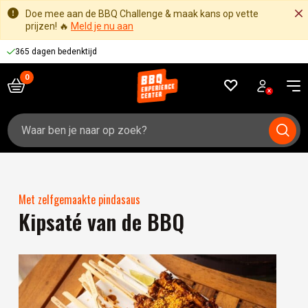
Doe mee aan de BBQ Challenge & maak kans op vette
prijzen! 🔥
Meld je nu aan
365 dagen bedenktijd
Zoeken
naar:
Met zelfgemaakte pindasaus
Kipsaté van de BBQ