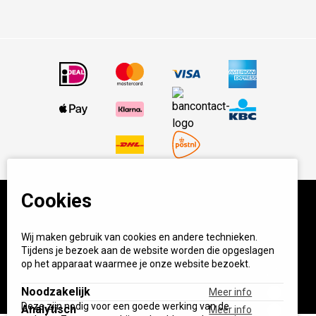
Cookies
© BBQ Experience Center. Home of BBQ. Alle prijzen incl
Wij maken gebruik van cookies en andere technieken.
BTW.
Algemene voorwaarden
Privacy
Tijdens je bezoek aan de website worden die opgeslagen
op het apparaat waarmee je onze website bezoekt.
Start your own BXC
Noodzakelijk
Meer info
Deze zijn nodig voor een goede werking van de
Analytisch
Meer info