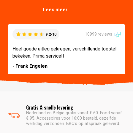
Lees meer
10999 reviews
9.2
/10
Heel goede uitleg gekregen, verschillende toestel
bekeken. Prima service!!
- Frank Engelen
Gratis & snelle levering
Nederland en België gratis vanaf € 60. Food vanaf
€ 95. Accessoires voor 16:00 besteld, dezelfde
werkdag verzonden. BBQ's op afspraak geleverd.