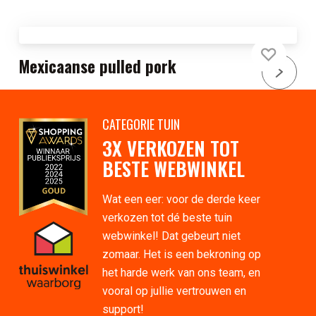
Mexicaanse pulled pork
CATEGORIE TUIN
3X VERKOZEN TOT
BESTE WEBWINKEL
Wat een eer: voor de derde keer
verkozen tot dé beste tuin
webwinkel! Dat gebeurt niet
zomaar. Het is een bekroning op
het harde werk van ons team, en
vooral op jullie vertrouwen en
support!