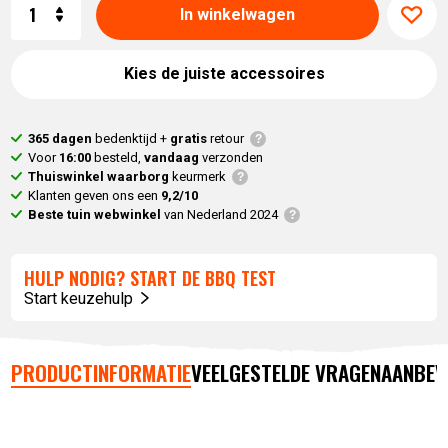
Aantal
In winkelwagen
Kies de juiste accessoires
365 dagen
bedenktijd +
gratis
retour
Voor
16:00
besteld,
vandaag
verzonden
Thuiswinkel waarborg
keurmerk
Klanten geven ons een
9,2/10
Beste tuin webwinkel
van Nederland 2024
HULP NODIG? START DE BBQ TEST
Start keuzehulp
PRODUCTINFORMATIE
VEELGESTELDE VRAGEN
AANBEV