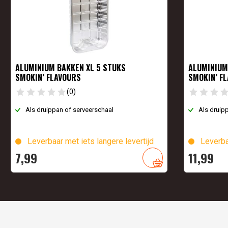
ALUMINIUM BAKKEN XL 5 STUKS
ALUMINIUM
SMOKIN’ FLAVOURS
SMOKIN’ F
(0)
Als druippan of serveerschaal
Als druip
Leverbaar met iets langere levertijd
Leverba
7,
99
11,
99