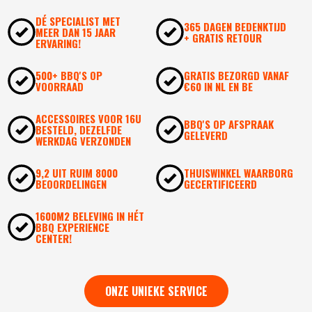
DÉ SPECIALIST MET
365 DAGEN BEDENKTIJD
MEER DAN 15 JAAR
+ GRATIS RETOUR
ERVARING!
500+ BBQ'S OP
GRATIS BEZORGD VANAF
VOORRAAD
€60 IN NL EN BE
ACCESSOIRES VOOR 16U
BBQ'S OP AFSPRAAK
BESTELD, DEZELFDE
GELEVERD
WERKDAG VERZONDEN
9,2 UIT RUIM 8000
THUISWINKEL WAARBORG
BEOORDELINGEN
GECERTIFICEERD
1600M2 BELEVING IN HÉT
BBQ EXPERIENCE
CENTER!
ONZE UNIEKE SERVICE