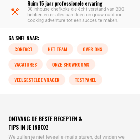
Ruim 15 jaar professionele ervaring
30 inhouse chefkoks die écht verstand van BBQ
hebben en er alles aan doen om jouw outdoor
cooking adventure tot een succes te maken.
GA SNEL NAAR:
CONTACT
HET TEAM
OVER ONS
VACATURES
ONZE SHOWROOMS
VEELGESTELDE VRAGEN
TESTPANEL
ONTVANG DE BESTE RECEPTEN &
TIPS IN JE INBOX!
We zullen je niet teveel e-mails sturen, dat vinden we