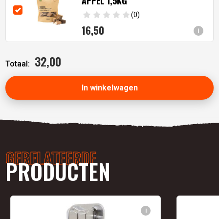
APPEL 1,5KG
(0)
16,
50
i
32,
00
Totaal:
In winkelwagen
GERELATEERDE
PRODUCTEN
i