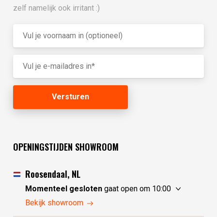
zelf namelijk ook irritant :)
OPENINGSTIJDEN SHOWROOM
Roosendaal, NL
Momenteel gesloten
gaat open om 10:00
zaterdag
10:00 - 17:30
Bekijk showroom
zondag
10:00 - 17:30