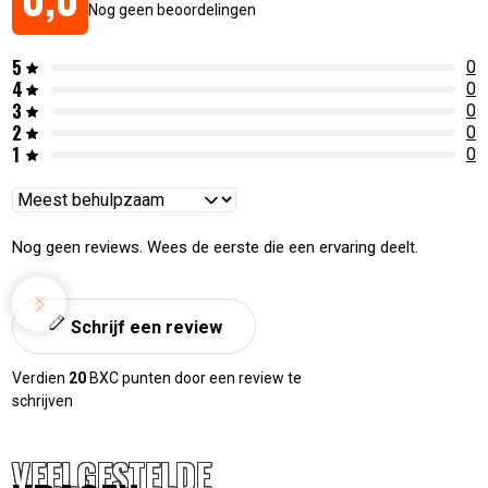
Nog geen beoordelingen
5
0
4
0
3
0
2
0
1
0
Reviews
sorteren
Nog geen reviews. Wees de eerste die een ervaring deelt.
Schrijf een review
Verdien
20
BXC punten door een review te
schrijven
VEELGESTELDE