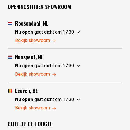
OPENINGSTIJDEN SHOWROOM
Roosendaal, NL
Nu open
gaat dicht om 17:30
zaterdag
10:00 - 17:30
Bekijk showroom
zondag
10:00 - 17:30
maandag
10:00 - 17:30
Nunspeet, NL
dinsdag
gesloten
Nu open
gaat dicht om 17:30
woensdag
gesloten
zaterdag
10:00 - 17:30
Bekijk showroom
donderdag
10:00 - 17:30
zondag
gesloten
vrijdag
10:00 - 17:30
maandag
gesloten
Leuven, BE
dinsdag
10:00 - 17:30
Nu open
gaat dicht om 17:30
woensdag
10:00 - 17:30
zaterdag
10:30 - 17:30
Bekijk showroom
donderdag
10:00 - 17:30
zondag
gesloten
vrijdag
10:00 - 17:30
BLIJF OP DE HOOGTE!
maandag
gesloten