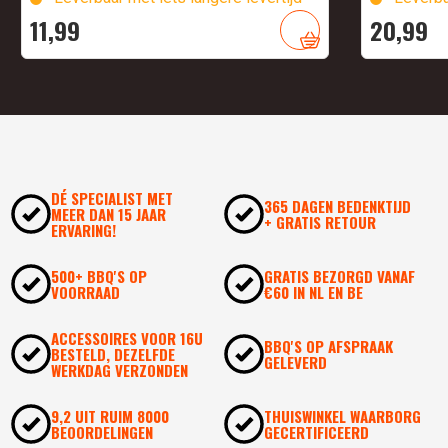
11,
99
20,
99
DÉ SPECIALIST MET
365 DAGEN BEDENKTIJD
MEER DAN 15 JAAR
+ GRATIS RETOUR
ERVARING!
500+ BBQ'S OP
GRATIS BEZORGD VANAF
VOORRAAD
€60 IN NL EN BE
ACCESSOIRES VOOR 16U
BBQ'S OP AFSPRAAK
BESTELD, DEZELFDE
GELEVERD
WERKDAG VERZONDEN
9,2 UIT RUIM 8000
THUISWINKEL WAARBORG
BEOORDELINGEN
GECERTIFICEERD