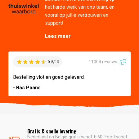
het harde werk van ons team, en
vooral op jullie vertrouwen en
support!
Lees meer
11004 reviews
9.2
/10
Bestelling vlot en goed geleverd.
- Bas Paans
Gratis & snelle levering
Nederland en België gratis vanaf € 60. Food vanaf