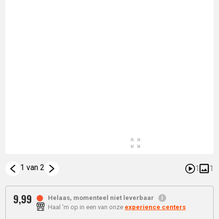
1 van 2
1
1
9,
99
Helaas, momenteel niet leverbaar
Haal 'm op in een van onze
experience centers