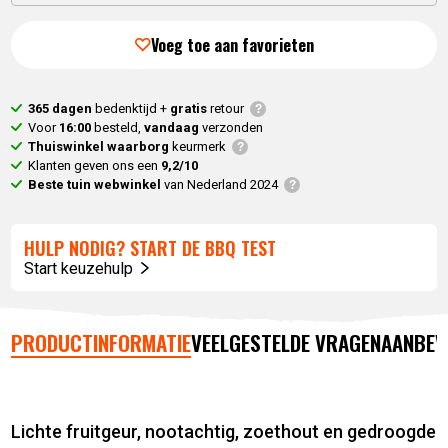
Voeg toe aan favorieten
365 dagen
bedenktijd +
gratis
retour
Voor
16:00
besteld,
vandaag
verzonden
Thuiswinkel waarborg
keurmerk
Klanten geven ons een
9,2/10
Beste tuin webwinkel
van Nederland 2024
HULP NODIG? START DE BBQ TEST
Start keuzehulp
PRODUCTINFORMATIE
VEELGESTELDE VRAGEN
AANBEV
Lichte fruitgeur, nootachtig, zoethout en gedroogde