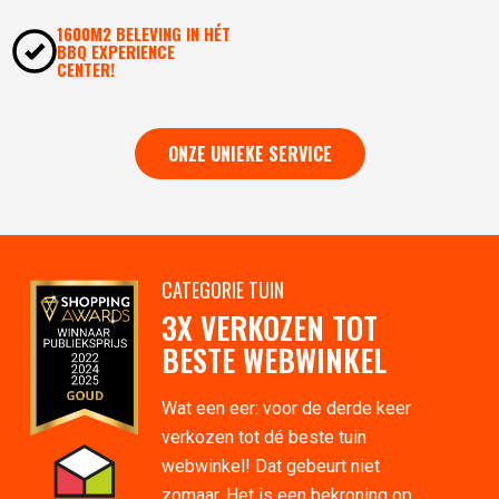
1600M2 BELEVING IN HÉT
BBQ EXPERIENCE
CENTER!
ONZE UNIEKE SERVICE
CATEGORIE TUIN
3X VERKOZEN TOT
BESTE WEBWINKEL
Wat een eer: voor de derde keer
verkozen tot dé beste tuin
webwinkel! Dat gebeurt niet
zomaar. Het is een bekroning op