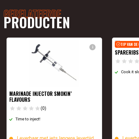
GERELATEERDE
PRODUCTEN
TIP VAN DE
i
SPARERIBS
Cook it sl
MARINADE INJECTOR SMOKIN’
FLAVOURS
(0)
Time to inject!
Leverbaar met iets langere levertijd
Leverba