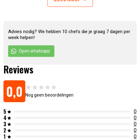
Advies nodig? We hebben 10 chefs die je graag 7 dagen per
week helpen!
Open whatsapp
Artikelnummer:
7436913098064
Reviews
0,0
Nog geen beoordelingen
5
0
4
0
3
0
2
0
1
0