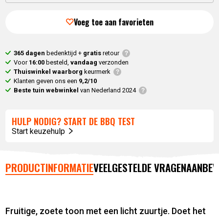
Voeg toe aan favorieten
365 dagen
bedenktijd +
gratis
retour
Voor
16:00
besteld,
vandaag
verzonden
Thuiswinkel waarborg
keurmerk
Klanten geven ons een
9,2/10
Beste tuin webwinkel
van Nederland 2024
HULP NODIG? START DE BBQ TEST
Start keuzehulp
PRODUCTINFORMATIE
VEELGESTELDE VRAGEN
AANBEV
Fruitige, zoete toon met een licht zuurtje. Doet het