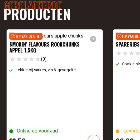
GERELATEERDE
PRODUCTEN
TIP VAN DE CHEF
TIP VAN DE
i
SMOKIN’ FLAVOURS ROOKCHUNKS
SPARERIBS
APPEL 1,5KG
(0)
Cook it sl
Lekker bij varken, vis & gevogelte
Online op voorraad
Leverba