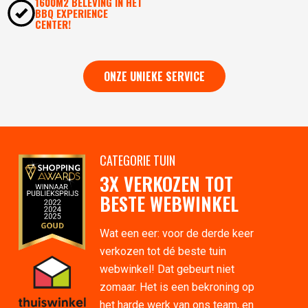
1600M2 BELEVING IN HÉT
BBQ EXPERIENCE
CENTER!
ONZE UNIEKE SERVICE
CATEGORIE TUIN
3X VERKOZEN TOT
BESTE WEBWINKEL
Wat een eer: voor de derde keer
verkozen tot dé beste tuin
webwinkel! Dat gebeurt niet
zomaar. Het is een bekroning op
het harde werk van ons team, en