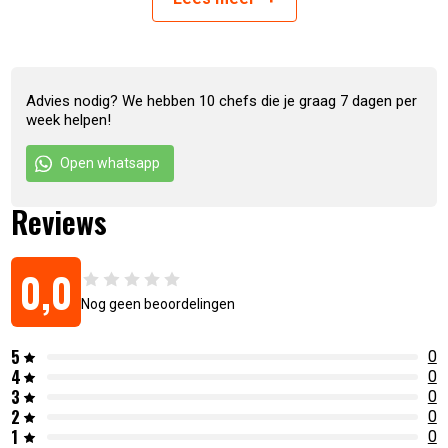
Advies nodig? We hebben 10 chefs die je graag 7 dagen per
week helpen!
Open whatsapp
Artikelnummer:
7436913098071
Reviews
0,0
Nog geen beoordelingen
5
0
4
0
3
0
2
0
1
0