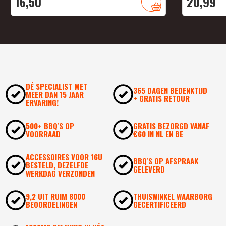
16,
50
20,
99
DÉ SPECIALIST MET
365 DAGEN BEDENKTIJD
MEER DAN 15 JAAR
+ GRATIS RETOUR
ERVARING!
500+ BBQ'S OP
GRATIS BEZORGD VANAF
VOORRAAD
€60 IN NL EN BE
ACCESSOIRES VOOR 16U
BBQ'S OP AFSPRAAK
BESTELD, DEZELFDE
GELEVERD
WERKDAG VERZONDEN
9,2 UIT RUIM 8000
THUISWINKEL WAARBORG
BEOORDELINGEN
GECERTIFICEERD