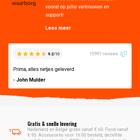
vooral op jullie vertrouwen en
support!
Lees meer
10991 reviews
9.2
/10
Prima, alles netjes geleverd
- John Mulder
Gratis & snelle levering
Nederland en België gratis vanaf € 60. Food vanaf
€ 95. Accessoires voor 16:00 besteld, dezelfde