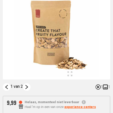
1 van 2
1
1
9,
99
Helaas, momenteel niet leverbaar
Haal 'm op in een van onze
experience centers