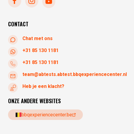
dinsdag
gesloten
woensdag
10:30 - 17:30
donderdag
10:30 - 17:30
CONTACT
Chat met ons
+31 85 130 1181
+31 85 130 1181
team@abtests.abtest.bbqexperiencecenter.nl
Heb je een klacht?
ONZE ANDERE WEBSITES
bbqexperiencecenter.be