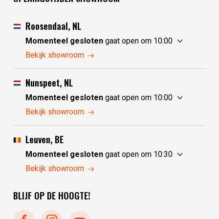
Roosendaal, NL
Momenteel gesloten
gaat open om 10:00
vrijdag
10:00 - 17:30
Bekijk showroom
zaterdag
10:00 - 17:30
zondag
10:00 - 17:30
Nunspeet, NL
maandag
10:00 - 17:30
Momenteel gesloten
gaat open om 10:00
dinsdag
gesloten
vrijdag
10:00 - 17:30
Bekijk showroom
woensdag
gesloten
zaterdag
10:00 - 17:30
donderdag
10:00 - 17:30
zondag
gesloten
Leuven, BE
maandag
gesloten
Momenteel gesloten
gaat open om 10:30
dinsdag
10:00 - 17:30
vrijdag
10:30 - 17:30
Bekijk showroom
woensdag
10:00 - 17:30
zaterdag
10:30 - 17:30
donderdag
10:00 - 17:30
BLIJF OP DE HOOGTE!
zondag
gesloten
maandag
gesloten