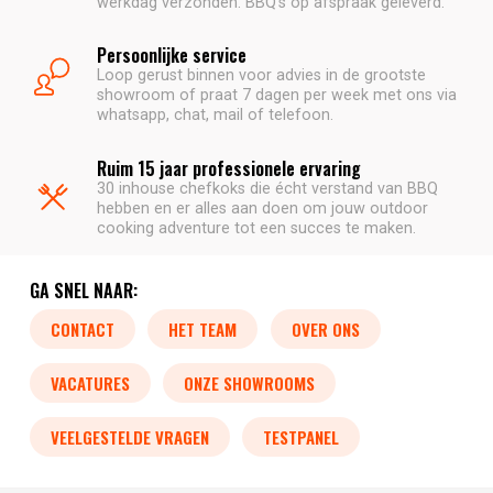
werkdag verzonden. BBQ's op afspraak geleverd.
Persoonlijke service
Loop gerust binnen voor advies in de grootste
showroom of praat 7 dagen per week met ons via
whatsapp, chat, mail of telefoon.
Ruim 15 jaar professionele ervaring
30 inhouse chefkoks die écht verstand van BBQ
hebben en er alles aan doen om jouw outdoor
cooking adventure tot een succes te maken.
GA SNEL NAAR:
CONTACT
HET TEAM
OVER ONS
VACATURES
ONZE SHOWROOMS
VEELGESTELDE VRAGEN
TESTPANEL