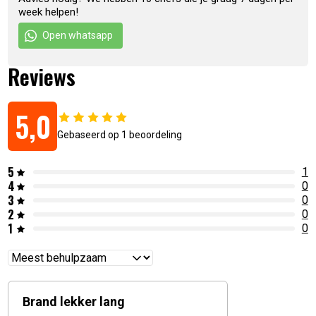
week helpen!
Open whatsapp
Reviews
5,0
Gebaseerd op 1 beoordeling
Artikelnummer:
6017446298292
5
1
4
0
3
0
2
0
1
0
Reviews
sorteren
Brand lekker lang