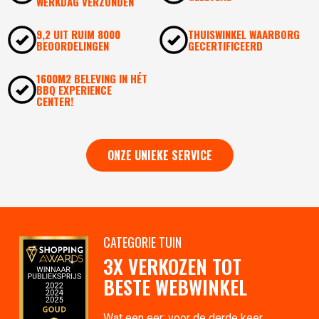
WERKDAG VERZONDEN
9,2 UIT RUIM 8000
THUISWINKEL WAARBORG
BEOORDELINGEN
GECERTIFICEERD
1600M2 BELEVING IN HÉT
BBQ EXPERIENCE
CENTER!
ONZE UNIEKE SERVICE
CATEGORIE TUIN
3X VERKOZEN TOT
BESTE WEBWINKEL
Wat een eer: voor de derde keer