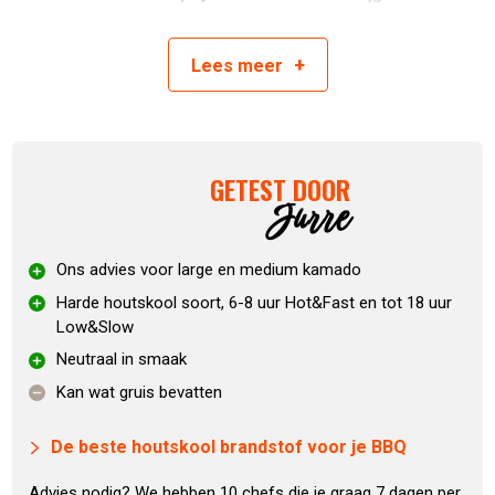
winkel, dus een mooi excuus om even binnen te lopen en
inspiratie op te doen!
+
Lees
meer
PRODUCTINFORMATIE
Boomsoort witte steeneik
GETEST DOOR
Ontzettend hard en hoge dichtheid
Jurre
Geschikt voor Hot & fast en low & slow
Lichte rooksmaak
Brandtijd: harde houtskool soort, 6-8 uur Hot & Fast en
Ons advies voor large en medium kamado
tot 18 uur Low & Slow
Harde houtskool soort, 6-8 uur Hot&Fast en tot 18 uur
Makkelijk in gebruik
Low&Slow
Neutraal in smaak
Weet je niet zeker welke houtskoolsoort je nodig hebt? In
onderstaande video zetten we het voor je op een rijtje!
Kan wat gruis bevatten
De beste houtskool brandstof voor je BBQ
Advies nodig? We hebben 10 chefs die je graag 7 dagen per