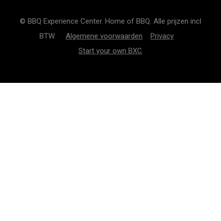
© BBQ Experience Center. Home of BBQ. Alle prijzen incl
BTW.
Algemene voorwaarden
Privacy
Start your own BXC