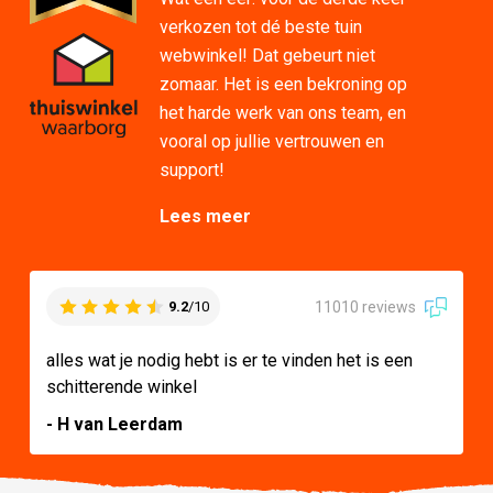
verkozen tot dé beste tuin
webwinkel! Dat gebeurt niet
zomaar. Het is een bekroning op
het harde werk van ons team, en
vooral op jullie vertrouwen en
support!
Lees meer
11010 reviews
9.2
/10
alles wat je nodig hebt is er te vinden het is een
schitterende winkel
- H van Leerdam