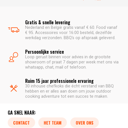
Gratis & snelle levering
Nederland en België gratis vanaf € 60. Food vanaf
€ 95. Accessoires voor 16:00 besteld, dezelfde
werkdag verzonden. BBQ's op afspraak geleverd.
Persoonlijke service
Loop gerust binnen voor advies in de grootste
showroom of praat 7 dagen per week met ons via
whatsapp, chat, mail of telefoon.
Ruim 15 jaar professionele ervaring
30 inhouse chefkoks die écht verstand van BBQ
hebben en er alles aan doen om jouw outdoor
cooking adventure tot een succes te maken.
GA SNEL NAAR:
CONTACT
HET TEAM
OVER ONS