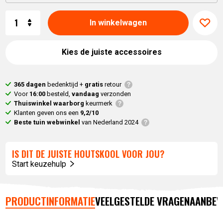
Aantal
In winkelwagen
Kies de juiste accessoires
365 dagen
bedenktijd +
gratis
retour
Voor
16:00
besteld,
vandaag
verzonden
Thuiswinkel waarborg
keurmerk
Klanten geven ons een
9,2/10
Beste tuin webwinkel
van Nederland 2024
IS DIT DE JUISTE HOUTSKOOL VOOR JOU?
Start keuzehulp
PRODUCTINFORMATIE
VEELGESTELDE VRAGEN
AANBEV