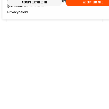
surfgedrag gepersonaliseerde online advertenties en op maat
ACCEPTEER SELECTIE
ACCEPTEER ALLE
woont.
gemaakte content tonen.
Privacybeleid