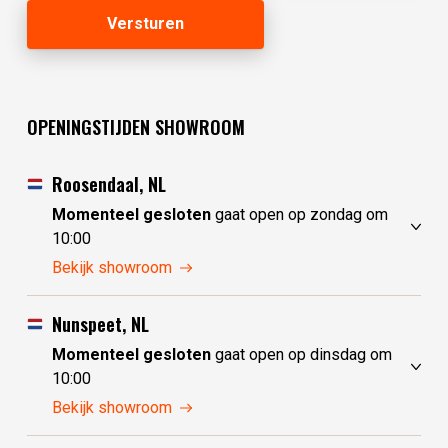
OPENINGSTIJDEN SHOWROOM
Roosendaal, NL
Momenteel gesloten
gaat open op zondag om
10:00
zaterdag
10:00 - 17:30
Bekijk showroom
zondag
10:00 - 17:30
maandag
10:00 - 17:30
Nunspeet, NL
dinsdag
gesloten
Momenteel gesloten
gaat open op dinsdag om
woensdag
gesloten
10:00
donderdag
10:00 - 17:30
zaterdag
10:00 - 17:30
Bekijk showroom
vrijdag
10:00 - 17:30
zondag
gesloten