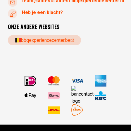
team@abtests.abtest.bbqexperiencecenter.nl
Heb je een klacht?
ONZE ANDERE WEBSITES
bbqexperiencecenter.be