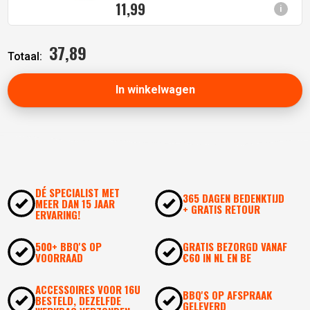
11,
99
i
37,
89
Totaal:
In winkelwagen
DÉ SPECIALIST MET
365 DAGEN BEDENKTIJD
MEER DAN 15 JAAR
+ GRATIS RETOUR
ERVARING!
500+ BBQ'S OP
GRATIS BEZORGD VANAF
VOORRAAD
€60 IN NL EN BE
ACCESSOIRES VOOR 16U
BBQ'S OP AFSPRAAK
BESTELD, DEZELFDE
GELEVERD