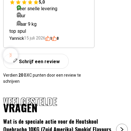
5,0
zeer snelle levering
duur
maar 9 kg
top spul
15 juli 2026
Yannick
1
0
Schrijf een review
Verdien
20
BXC punten door een review te
schrijven
VEELGESTELDE
VRAGEN
Wat is de speciale actie voor de Houtskool
Quebracho 10KG (Zuid Amerika) Smokin' Flavours