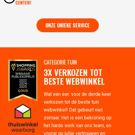
CENTER!
ONZE UNIEKE SERVICE
CATEGORIE TUIN
3X VERKOZEN TOT
BESTE WEBWINKEL
Wat een eer: voor de derde keer
verkozen tot dé beste tuin
webwinkel! Dat gebeurt niet
zomaar. Het is een bekroning op
het harde werk van ons team, en
vooral op jullie vertrouwen en