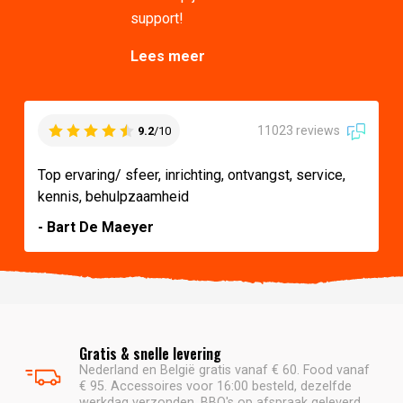
support!
Lees meer
11023 reviews
9.2
/10
Top ervaring/ sfeer, inrichting, ontvangst, service,
kennis, behulpzaamheid
- Bart De Maeyer
Gratis & snelle levering
Nederland en België gratis vanaf € 60. Food vanaf
€ 95. Accessoires voor 16:00 besteld, dezelfde
werkdag verzonden. BBQ's op afspraak geleverd.