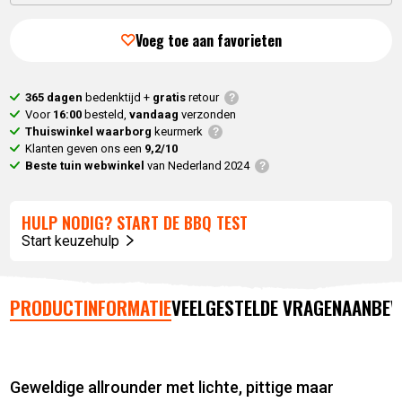
Voeg toe aan favorieten
365 dagen
bedenktijd +
gratis
retour
Voor
16:00
besteld,
vandaag
verzonden
Thuiswinkel waarborg
keurmerk
Klanten geven ons een
9,2/10
Beste tuin webwinkel
van Nederland 2024
HULP NODIG? START DE BBQ TEST
Start keuzehulp
PRODUCTINFORMATIE
VEELGESTELDE VRAGEN
AANBEV
Geweldige allrounder met lichte, pittige maar