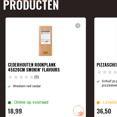
PRODUCTEN
i
CEDERHOUTEN ROOKPLANK
PIZZASCHE
45X20CM SMOKIN’ FLAVOURS
(0)
Schuif je 
pizzastee
Western red cedar
Online op voorraad
Leverba
18,
99
36,
50