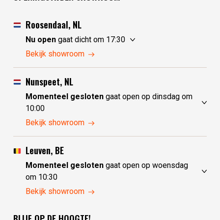
Roosendaal, NL
Nu open
gaat dicht om 17:30
maandag
10:00 - 17:30
Bekijk showroom
dinsdag
gesloten
woensdag
gesloten
Nunspeet, NL
donderdag
10:00 - 17:30
Momenteel gesloten
gaat open op dinsdag om
vrijdag
10:00 - 17:30
10:00
zaterdag
10:00 - 17:30
maandag
gesloten
Bekijk showroom
zondag
10:00 - 17:30
dinsdag
10:00 - 17:30
woensdag
10:00 - 17:30
Leuven, BE
donderdag
10:00 - 17:30
Momenteel gesloten
gaat open op woensdag
vrijdag
10:00 - 17:30
om 10:30
zaterdag
10:00 - 17:30
maandag
gesloten
Bekijk showroom
zondag
gesloten
dinsdag
gesloten
BLIJF OP DE HOOGTE!
woensdag
10:30 - 17:30