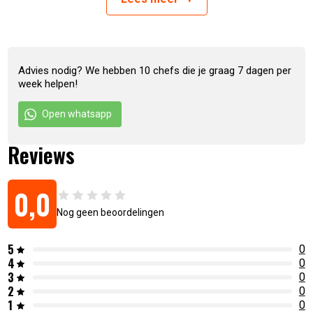
Advies nodig? We hebben 10 chefs die je graag 7 dagen per
week helpen!
Open whatsapp
Artikelnummer:
7436913099009
Reviews
0,0
Nog geen beoordelingen
5
0
4
0
3
0
2
0
1
0