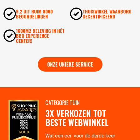
9,2 UIT RUIM 8000
THUISWINKEL WAARBORG
BEOORDELINGEN
GECERTIFICEERD
1600M2 BELEVING IN HÉT
BBQ EXPERIENCE
CENTER!
ONZE UNIEKE SERVICE
CATEGORIE TUIN
3X VERKOZEN TOT
BESTE WEBWINKEL
Wat een eer: voor de derde keer