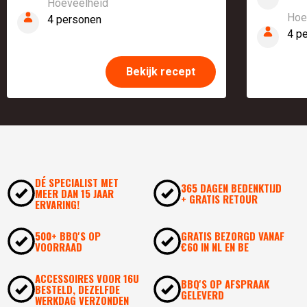
Hoeveelheid
Hoe
4 personen
4 p
Bekijk recept
DÉ SPECIALIST MET
365 DAGEN BEDENKTIJD
MEER DAN 15 JAAR
+ GRATIS RETOUR
ERVARING!
500+ BBQ'S OP
GRATIS BEZORGD VANAF
VOORRAAD
€60 IN NL EN BE
ACCESSOIRES VOOR 16U
BBQ'S OP AFSPRAAK
BESTELD, DEZELFDE
GELEVERD
WERKDAG VERZONDEN