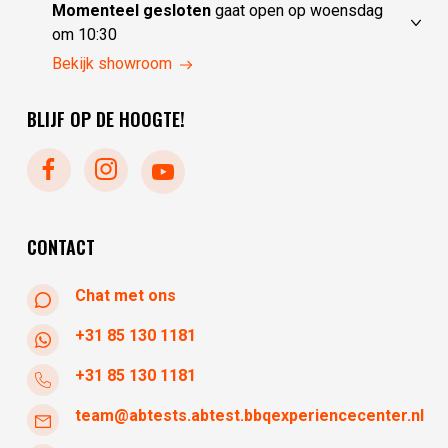
woensdag
10:00 - 17:30
Momenteel gesloten
gaat open op woensdag
donderdag
10:00 - 17:30
om 10:30
vrijdag
10:00 - 17:30
zondag
gesloten
Bekijk showroom
zaterdag
10:00 - 17:30
maandag
gesloten
BLIJF OP DE HOOGTE!
dinsdag
gesloten
woensdag
10:30 - 17:30
donderdag
10:30 - 17:30
vrijdag
10:30 - 17:30
zaterdag
10:30 - 17:30
CONTACT
Chat met ons
+31 85 130 1181
+31 85 130 1181
team@abtests.abtest.bbqexperiencecenter.nl