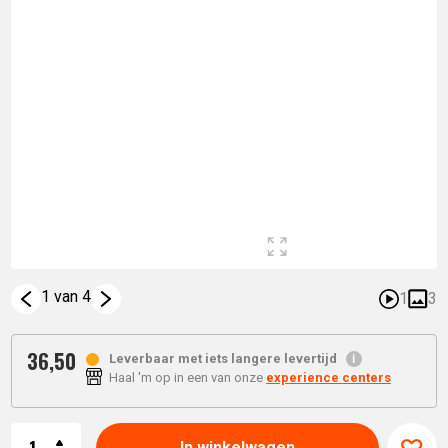
1 van 4
1
3
36,
50
Leverbaar met iets langere levertijd
Haal 'm op in een van onze
experience centers
Aantal
In winkelwagen