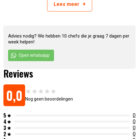
houten handvat
+
Lees
meer
RVS staal
Artikelnummer:
7436945994969
Advies nodig? We hebben 10 chefs die je graag 7 dagen per
week helpen!
Open whatsapp
Reviews
0,0
Nog geen beoordelingen
5
0
4
0
3
0
2
0