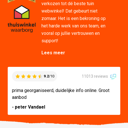
verkozen tot dé beste tuin
webwinkel! Dat gebeurt niet
zomaar. Het is een bekroning op
het harde werk van ons team, en
vooral op jullie vertrouwen en
support!
Lees meer
11013 reviews
9.2
/10
prima georganiseerd, duidelijke info online. Groot
aanbod
- peter Vandael