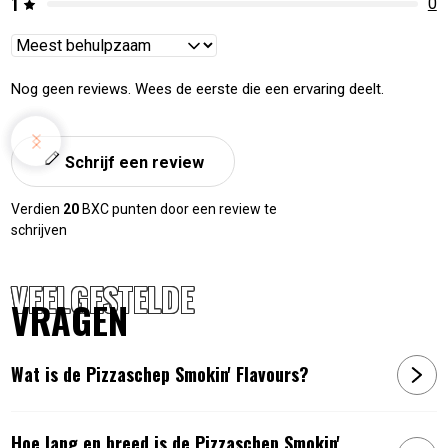
1
0
Reviews
sorteren
Nog geen reviews. Wees de eerste die een ervaring deelt.
Schrijf een review
Verdien
20
BXC punten door een review te
schrijven
VEELGESTELDE
VRAGEN
Wat is de Pizzaschep Smokin' Flavours?
Hoe lang en breed is de Pizzaschep Smokin'