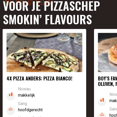
VOOR JE PIZZASCHEP
SMOKIN’ FLAVOURS
4X PIZZA ANDERS: PIZZA BIANCO!
BOY’S FA
OLIJVEN,
Niveau
Niv
makkelijk
mak
Gang
Gan
hoofdgerecht
hoo