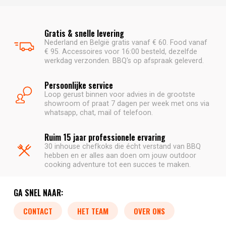
Gratis & snelle levering
Nederland en België gratis vanaf € 60. Food vanaf
€ 95. Accessoires voor 16:00 besteld, dezelfde
werkdag verzonden. BBQ's op afspraak geleverd.
Persoonlijke service
Loop gerust binnen voor advies in de grootste
showroom of praat 7 dagen per week met ons via
whatsapp, chat, mail of telefoon.
Ruim 15 jaar professionele ervaring
30 inhouse chefkoks die écht verstand van BBQ
hebben en er alles aan doen om jouw outdoor
cooking adventure tot een succes te maken.
GA SNEL NAAR:
CONTACT
HET TEAM
OVER ONS