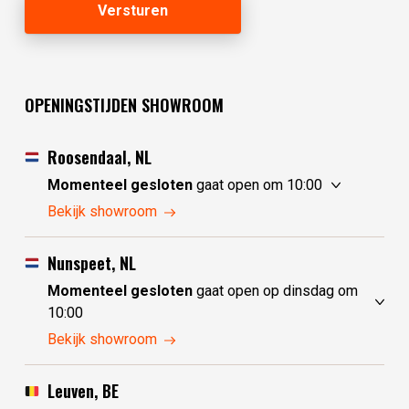
OPENINGSTIJDEN SHOWROOM
Roosendaal, NL
Momenteel gesloten
gaat open om 10:00
zondag
10:00 - 17:30
Bekijk showroom
maandag
10:00 - 17:30
dinsdag
gesloten
Nunspeet, NL
woensdag
gesloten
Momenteel gesloten
gaat open op dinsdag om
donderdag
10:00 - 17:30
10:00
vrijdag
10:00 - 17:30
zondag
gesloten
Bekijk showroom
zaterdag
10:00 - 17:30
maandag
gesloten
dinsdag
10:00 - 17:30
Leuven, BE