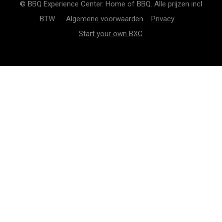
© BBQ Experience Center. Home of BBQ. Alle prijzen incl
BTW.
Algemene voorwaarden
Privacy
Start your own BXC