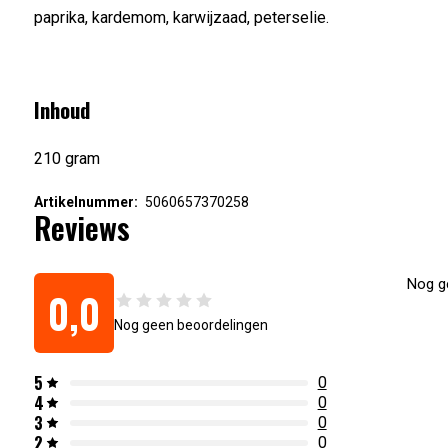
paprika, kardemom, karwijzaad, peterselie.
Inhoud
210 gram
Artikelnummer:
5060657370258
Reviews
Nog ge
0,0
Nog geen beoordelingen
5
0
4
0
3
0
2
0