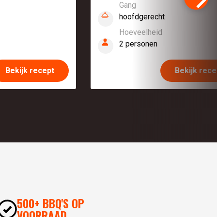
Gang
hoofdgerecht
Hoeveelheid
2 personen
Bekijk recept
Bekijk rece
500+ BBQ'S OP
VOORRAAD