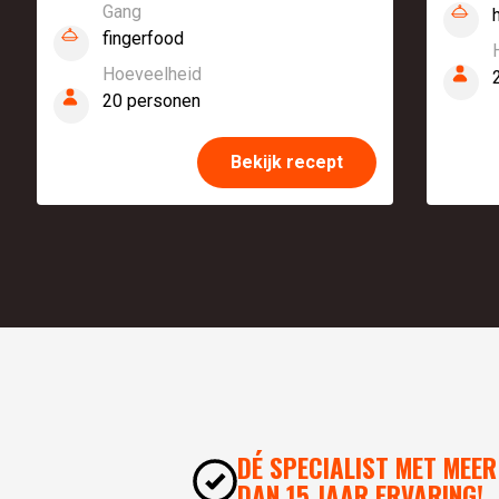
Gang
fingerfood
Hoeveelheid
20 personen
Bekijk recept
DÉ SPECIALIST MET MEER
DAN 15 JAAR ERVARING!