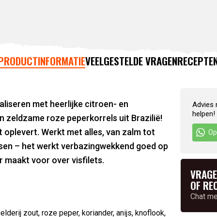
PRODUCTINFORMATIE
VEELGESTELDE VRAGEN
RECEPTE
liseren met heerlijke citroen- en
Advies 
helpen!
zeldzame roze peperkorrels uit Brazilië!
 oplevert. Werkt met alles, van zalm tot
Op
vissen – het werkt verbazingwekkend goed op
 maakt voor over visfilets.
VRAGE
OF RE
Chat m
elderij zout, roze peper, koriander, anijs, knoflook,