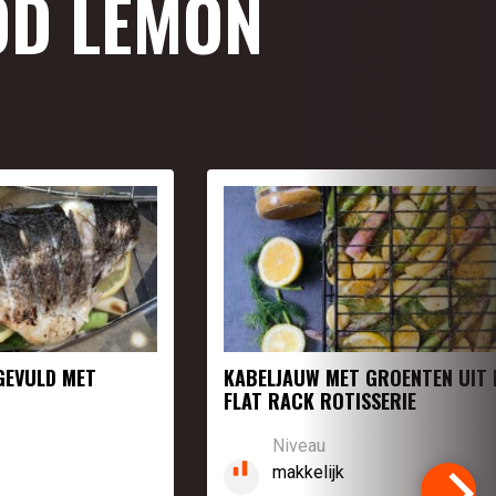
OD LEMON
GEVULD MET
KABELJAUW MET GROENTEN UIT 
FLAT RACK ROTISSERIE
Niveau
makkelijk