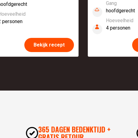
Gang
hoofdgerecht
hoofdgerecht
Hoeveelheid
Hoeveelheid
2 personen
4 personen
Bekijk recept
365 DAGEN BEDENKTIJD +
GRATIS RETOUR