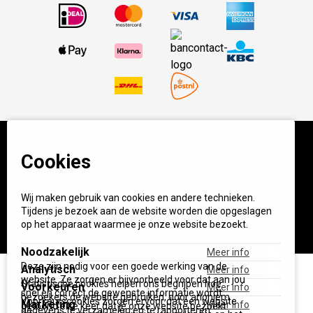
Cookies
© BBQ Experience Center. Home of BBQ. Alle prijzen incl
BTW.
Algemene voorwaarden
Privacy
Wij maken gebruik van cookies en andere technieken.
Start your own BXC
Tijdens je bezoek aan de website worden die opgeslagen
op het apparaat waarmee je onze website bezoekt.
Noodzakelijk
Meer info
Deze zijn nodig voor een goede werking van de
Analytisch
Meer info
website. Ze zorgen er bijvoorbeeld voor dat aan jou
Statistische cookies helpen ons begrijpen hoe
Voorkeuren
Meer info
snel en correct de gewenste informatie wordt
bezoekers de website gebruiken, door anoniem
Voorkeurscookies zorgen ervoor dat een website
Marketing
Meer info
getoond elke keer dat je onze website bezoekt.
gegevens te verzamelen en te rapporteren.