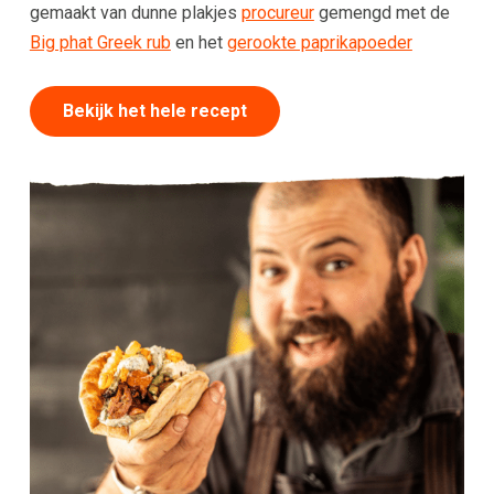
gemaakt van dunne plakjes
procureur
gemengd met de
Big phat Greek rub
en het
gerookte paprikapoeder
Bekijk het hele recept