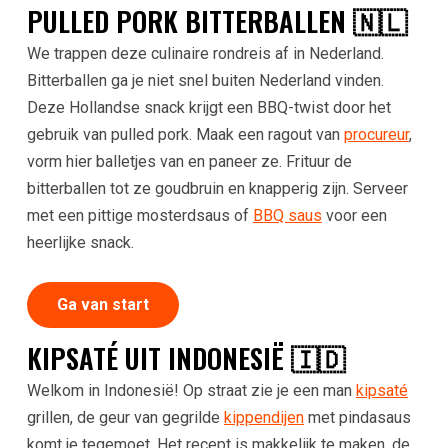
PULLED PORK BITTERBALLEN 🇳🇱
We trappen deze culinaire rondreis af in Nederland.
Bitterballen ga je niet snel buiten Nederland vinden.
Deze Hollandse snack krijgt een BBQ-twist door het
gebruik van pulled pork. Maak een ragout van
procureur
,
vorm hier balletjes van en paneer ze. Frituur de
bitterballen tot ze goudbruin en knapperig zijn. Serveer
met een pittige mosterdsaus of
BBQ saus
voor een
heerlijke snack.
Ga van start
KIPSATÉ UIT INDONESIË 🇮🇩
Welkom in Indonesië! Op straat zie je een man
kipsaté
grillen, de geur van gegrilde
kippendijen
met pindasaus
komt je tegemoet. Het recept is makkelijk te maken, de