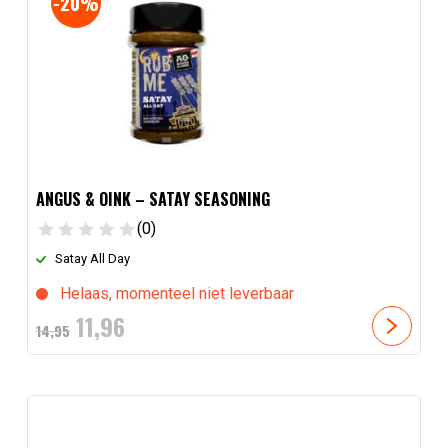
-20%
ANGUS & OINK – SATAY SEASONING
(0)
Satay All Day
Helaas, momenteel niet leverbaar
Oorspronkelijke
Huidige
11,
96
14,
95
prijs
prijs
was:
is:
14,
95
11,
.
96
.