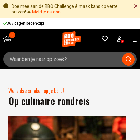
Doe mee aan de BBQ Challenge & maak kans op vette
prijzen! 🔥
Meld je nu aan
365 dagen bedenktijd
Zoeken
naar:
Wereldse smaken op je bord!
Op culinaire rondreis