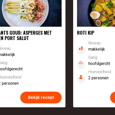
NTS GOUD: ASPERGES MET
ROTI KIP
EN PORT SALUT
Niveau
Niveau
makkelijk
makkelijk
Gang
Gang
hoofdgercht
hoofdgerecht
Hoeveelheid
Hoeveelheid
2 personen
2 personen
Bekijk recept