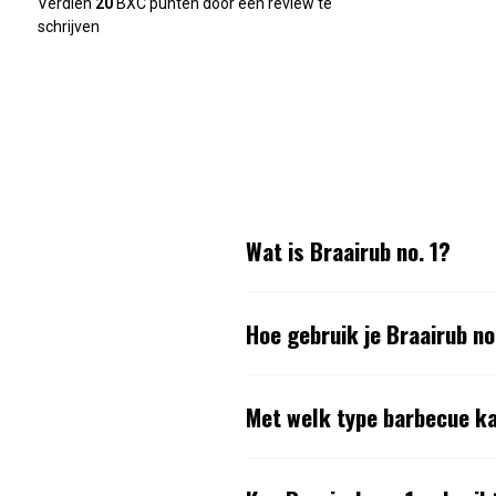
Verdien
20
BXC punten door een review te
schrijven
Wat is Braairub no. 1?
Hoe gebruik je Braairub no
Met welk type barbecue ka