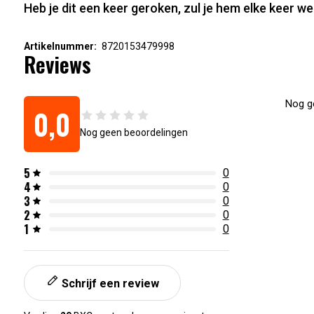
Heb je dit een keer geroken, zul je hem elke keer 
Artikelnummer:
8720153479998
Reviews
Nog ge
0,0
Nog geen beoordelingen
5
0
4
0
3
0
2
0
1
0
Schrijf een review