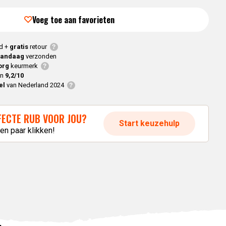
Braaimaster
Joe
h
Alle modellen
Voeg toe aan favorieten
a
d +
gratis
retour
vandaag
verzonden
p
org
keurmerk
en
9,2/10
el
van Nederland 2024
RFECTE RUB VOOR JOU?
Start keuzehulp
en paar klikken!