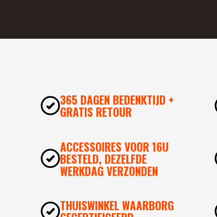
365 DAGEN BEDENKTIJD +
GRATIS RETOUR
ACCESSOIRES VOOR 16U
BESTELD, DEZELFDE
WERKDAG VERZONDEN
THUISWINKEL WAARBORG