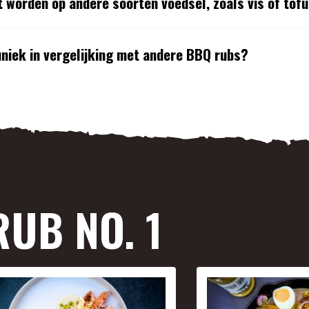
t worden op andere soorten voedsel, zoals vis of tof
uniek in vergelijking met andere BBQ rubs?
UB NO. 1