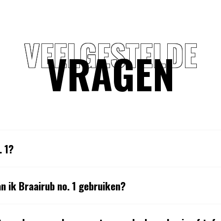
VEELGESTELDE
VRAGEN
. 1?
n ik Braairub no. 1 gebruiken?