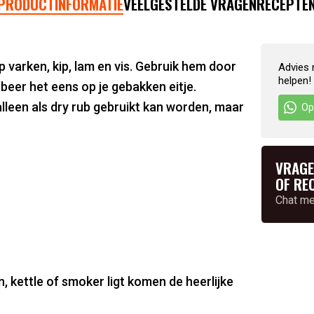
PRODUCTINFORMATIE
VEELGESTELDE VRAGEN
RECEPTE
op varken, kip, lam en vis. Gebruik hem door
Advies 
helpen!
beer het eens op je gebakken eitje.
 alleen als dry rub gebruikt kan worden, maar
Op
VRAGE
OF RE
Chat m
, kettle of smoker ligt komen de heerlijke