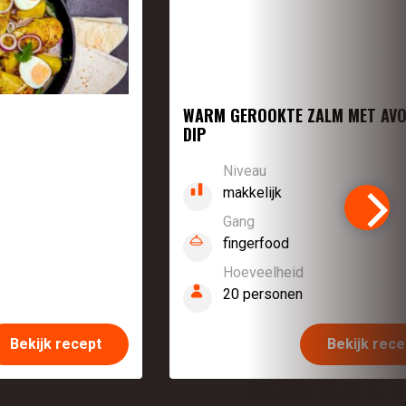
WARM GEROOKTE ZALM MET AV
DIP
Niveau
makkelijk
Gang
fingerfood
Hoeveelheid
20 personen
Bekijk recept
Bekijk rece