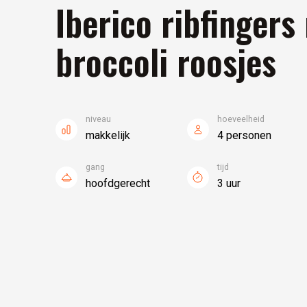
Iberico ribfingers
broccoli roosjes
niveau
hoeveelheid
makkelijk
4 personen
gang
tijd
hoofdgerecht
3 uur