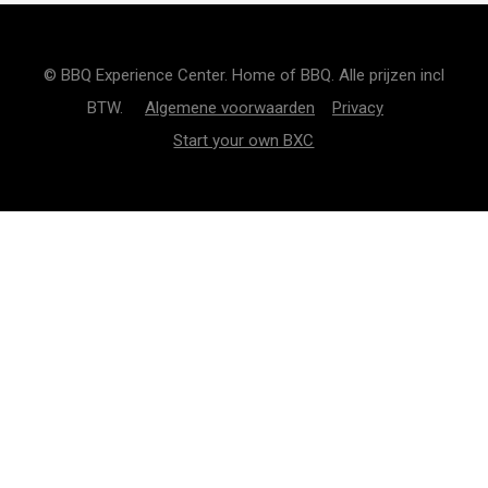
© BBQ Experience Center. Home of BBQ. Alle prijzen incl
BTW.
Algemene voorwaarden
Privacy
Start your own BXC