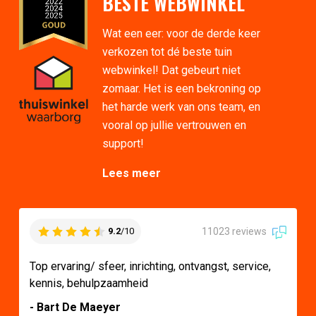
BESTE WEBWINKEL
Wat een eer: voor de derde keer
verkozen tot dé beste tuin
webwinkel! Dat gebeurt niet
zomaar. Het is een bekroning op
het harde werk van ons team, en
vooral op jullie vertrouwen en
support!
Lees meer
11023 reviews
9.2
/10
Top ervaring/ sfeer, inrichting, ontvangst, service,
kennis, behulpzaamheid
- Bart De Maeyer