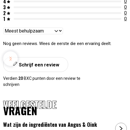
4
0
3
0
2
0
1
0
Reviews
sorteren
Nog geen reviews. Wees de eerste die een ervaring deelt.
Schrijf een review
Verdien
20
BXC punten door een review te
schrijven
VEELGESTELDE
VRAGEN
Wat zijn de ingrediënten van Angus & Oink