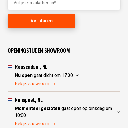
OPENINGSTIJDEN SHOWROOM
Roosendaal, NL
Nu open
gaat dicht om 17:30
maandag
10:00 - 17:30
Bekijk showroom
dinsdag
gesloten
woensdag
gesloten
Nunspeet, NL
donderdag
10:00 - 17:30
Momenteel gesloten
gaat open op dinsdag om
vrijdag
10:00 - 17:30
10:00
zaterdag
10:00 - 17:30
maandag
gesloten
Bekijk showroom