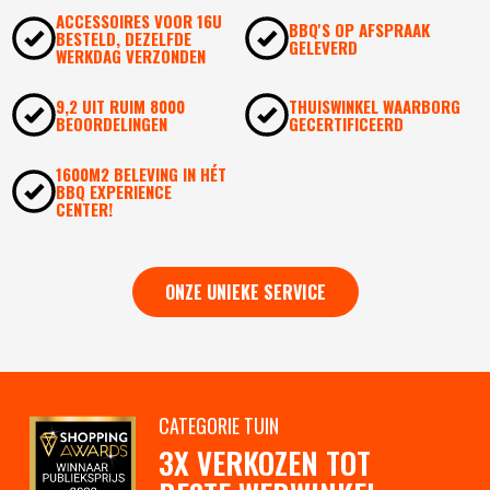
ACCESSOIRES VOOR 16U
BBQ'S OP AFSPRAAK
BESTELD, DEZELFDE
GELEVERD
WERKDAG VERZONDEN
9,2 UIT RUIM 8000
THUISWINKEL WAARBORG
BEOORDELINGEN
GECERTIFICEERD
1600M2 BELEVING IN HÉT
BBQ EXPERIENCE
CENTER!
ONZE UNIEKE SERVICE
CATEGORIE TUIN
3X VERKOZEN TOT