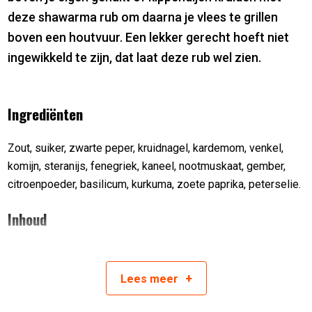
deze shawarma rub om daarna je vlees te grillen
boven een houtvuur. Een lekker gerecht hoeft niet
ingewikkeld te zijn, dat laat deze rub wel zien.
Ingrediënten
Zout, suiker, zwarte peper, kruidnagel, kardemom, venkel,
komijn, steranijs, fenegriek, kaneel, nootmuskaat, gember,
citroenpoeder, basilicum, kurkuma, zoete paprika, peterselie.
Inhoud
210 gram
+
Lees
meer
Artikelnummer:
5060657370906