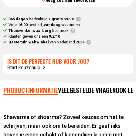
365 dagen
bedenktijd +
gratis
retour
Voor
16:00
besteld,
vandaag
verzonden
Thuiswinkel waarborg
keurmerk
Klanten geven ons een
9,2/10
Beste tuin webwinkel
van Nederland 2024
IS DIT DE PERFECTE RUB VOOR JOU?
Start keuzehulp
PRODUCTINFORMATIE
VEELGESTELDE VRAGEN
OOK LE
Shawarma of shoarma? Zoveel keuzes om het te
schrijven, maar ook om te bereiden. Er gaat niks
boven je eigen gehakt of kippendijen kruiden met