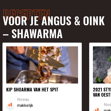
RECEPTEN
VOOR JE ANGUS & OINK
– SHAWARMA
KIP SHOARMA VAN HET SPIT
2021 ST
VAN OES
Niveau
Niv
makkelijk
mak