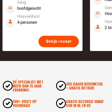
Gang
Gan
hoofdgerecht
Hoo
Hoeveelheid
Hoe
4 personen
2 to
Bekijk recept
DÉ SPECIALIST MET
365 DAGEN BEDENKTIJD
MEER DAN 15 JAAR
+ GRATIS RETOUR
ERVARING!
500+ BBQ'S OP
GRATIS BEZORGD VANAF
VOORRAAD
€60 IN NL EN BE