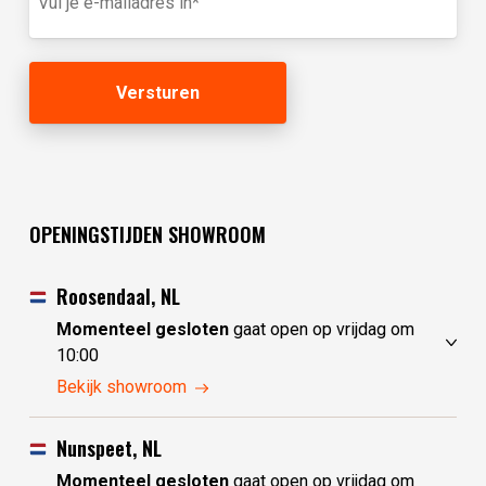
mailadres
(Vereist)
OPENINGSTIJDEN SHOWROOM
Roosendaal, NL
Momenteel gesloten
gaat open op vrijdag om
10:00
donderdag
10:00 - 17:30
Bekijk showroom
vrijdag
10:00 - 17:30
zaterdag
10:00 - 17:30
Nunspeet, NL
zondag
10:00 - 17:30
Momenteel gesloten
gaat open op vrijdag om