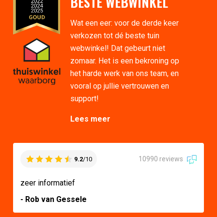
BESTE WEBWINKEL
Wat een eer: voor de derde keer
verkozen tot dé beste tuin
webwinkel! Dat gebeurt niet
zomaar. Het is een bekroning op
het harde werk van ons team, en
vooral op jullie vertrouwen en
support!
Lees meer
10990 reviews
9.2
/10
zeer informatief
- Rob van Gessele