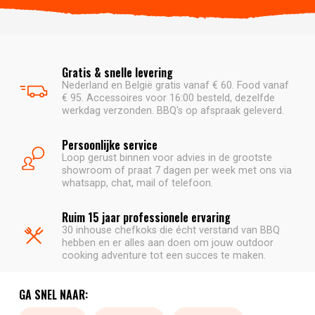
Gratis & snelle levering
Nederland en België gratis vanaf € 60. Food vanaf
€ 95. Accessoires voor 16:00 besteld, dezelfde
werkdag verzonden. BBQ's op afspraak geleverd.
Persoonlijke service
Loop gerust binnen voor advies in de grootste
showroom of praat 7 dagen per week met ons via
whatsapp, chat, mail of telefoon.
Ruim 15 jaar professionele ervaring
30 inhouse chefkoks die écht verstand van BBQ
hebben en er alles aan doen om jouw outdoor
cooking adventure tot een succes te maken.
GA SNEL NAAR: