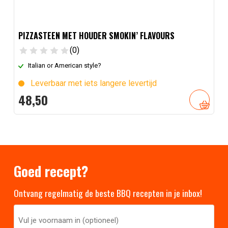
PIZZASTEEN MET HOUDER SMOKIN’ FLAVOURS
(0)
Italian or American style?
Leverbaar met iets langere levertijd
48,
50
Goed recept?
Ontvang regelmatig de beste BBQ recepten in je inbox!