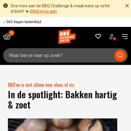
Doe mee aan de BBQ Challenge & maak kans op vette
prijzen! 🔥
Meld je nu aan
365 dagen bedenktijd
Zoeken
naar:
BBQ'en is niet alleen voor vlees of vis
In de spotlight: Bakken hartig
& zoet