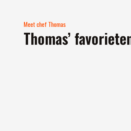
Meet chef Thomas
Thomas’ favoriete