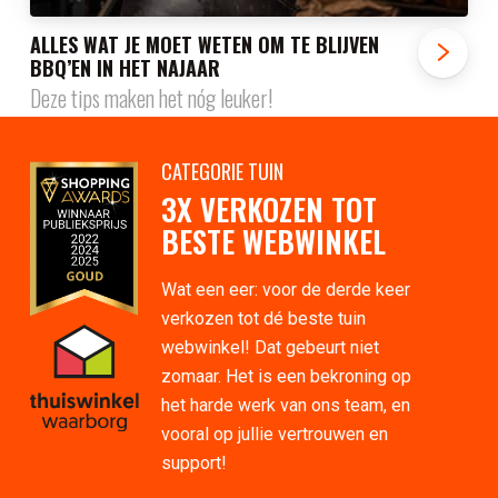
ALLES WAT JE MOET WETEN OM TE BLIJVEN
BBQ’EN IN HET NAJAAR
Deze tips maken het nóg leuker!
CATEGORIE TUIN
3X VERKOZEN TOT
BESTE WEBWINKEL
Wat een eer: voor de derde keer
verkozen tot dé beste tuin
webwinkel! Dat gebeurt niet
zomaar. Het is een bekroning op
het harde werk van ons team, en
vooral op jullie vertrouwen en
support!