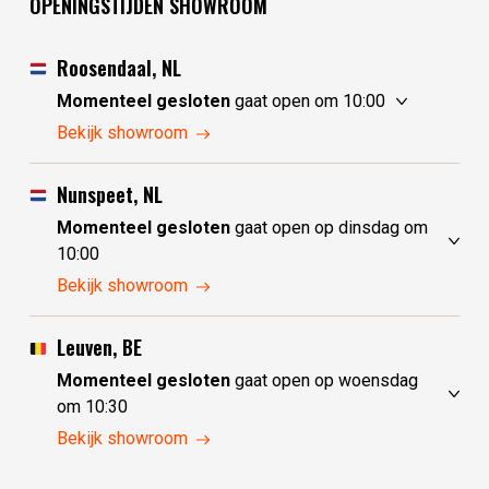
OPENINGSTIJDEN SHOWROOM
Roosendaal, NL
Momenteel gesloten
gaat open om 10:00
zondag
10:00 - 17:30
Bekijk showroom
maandag
10:00 - 17:30
dinsdag
gesloten
Nunspeet, NL
woensdag
gesloten
Momenteel gesloten
gaat open op dinsdag om
donderdag
10:00 - 17:30
10:00
vrijdag
10:00 - 17:30
zondag
gesloten
Bekijk showroom
zaterdag
10:00 - 17:30
maandag
gesloten
dinsdag
10:00 - 17:30
Leuven, BE
woensdag
10:00 - 17:30
Momenteel gesloten
gaat open op woensdag
donderdag
10:00 - 17:30
om 10:30
vrijdag
10:00 - 17:30
zondag
gesloten
Bekijk showroom
zaterdag
10:00 - 17:30
maandag
gesloten