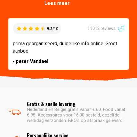
Lees meer
11013 reviews
9.2
/10
prima georganiseerd, duidelijke info online. Groot
aanbod
- peter Vandael
Gratis & snelle levering
Nederland en België gratis vanaf € 60. Food vanaf
€ 95. Accessoires voor 16:00 besteld, dezelfde
werkdag verzonden. BBQ's op afspraak geleverd.
Persoonlijke service