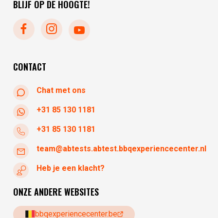
BLIJF OP DE HOOGTE!
dinsdag
gesloten
woensdag
10:30 - 17:30
donderdag
10:30 - 17:30
vrijdag
10:30 - 17:30
zaterdag
10:30 - 17:30
CONTACT
Chat met ons
+31 85 130 1181
+31 85 130 1181
team@abtests.abtest.bbqexperiencecenter.nl
Heb je een klacht?
ONZE ANDERE WEBSITES
bbqexperiencecenter.be