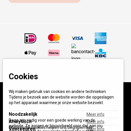
Cookies
Wij maken gebruik van cookies en andere technieken.
Tijdens je bezoek aan de website worden die opgeslagen
© BBQ Experience Center. Home of BBQ. Alle prijzen incl
op het apparaat waarmee je onze website bezoekt.
BTW.
Algemene voorwaarden
Privacy
Noodzakelijk
Meer info
Start your own BXC
Deze zijn nodig voor een goede werking van de
Analytisch
Meer info
website. Ze zorgen er bijvoorbeeld voor dat aan jou
Statistische cookies helpen ons begrijpen hoe
Voorkeuren
Meer info