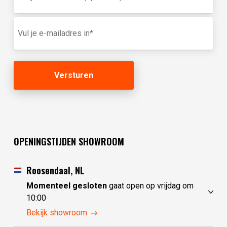
voornaam
in
E-
(optioneel)
mailadres
(Vereist)
OPENINGSTIJDEN SHOWROOM
Roosendaal, NL
Momenteel gesloten
gaat open op vrijdag om
10:00
donderdag
10:00 - 17:30
Bekijk showroom
vrijdag
10:00 - 17:30