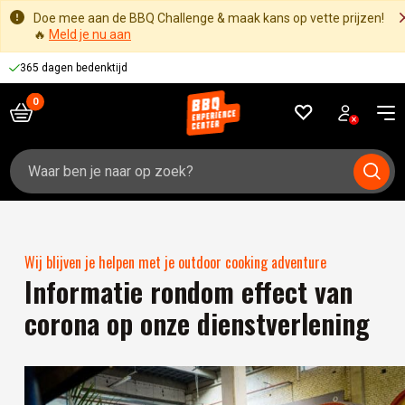
Doe mee aan de BBQ Challenge & maak kans op vette prijzen!
🔥
Meld je nu aan
365 dagen bedenktijd
Zoeken
naar:
Wij blijven je helpen met je outdoor cooking adventure
Informatie rondom effect van
corona op onze dienstverlening