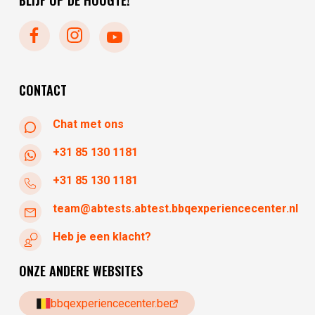
BLIJF OP DE HOOGTE!
dinsdag
gesloten
woensdag
10:30 - 17:30
donderdag
10:30 - 17:30
vrijdag
10:30 - 17:30
CONTACT
Chat met ons
+31 85 130 1181
+31 85 130 1181
team@abtests.abtest.bbqexperiencecenter.nl
Heb je een klacht?
ONZE ANDERE WEBSITES
bbqexperiencecenter.be