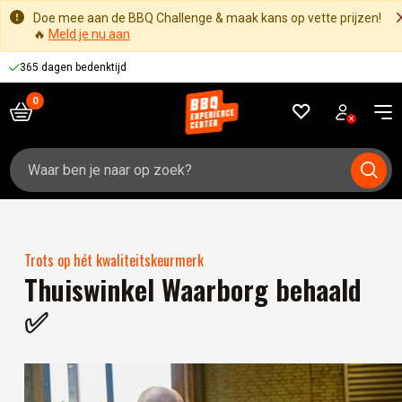
Doe mee aan de BBQ Challenge & maak kans op vette prijzen!
🔥
Meld je nu aan
365 dagen bedenktijd
Zoeken
naar:
Trots op hét kwaliteitskeurmerk
Thuiswinkel Waarborg behaald
✅