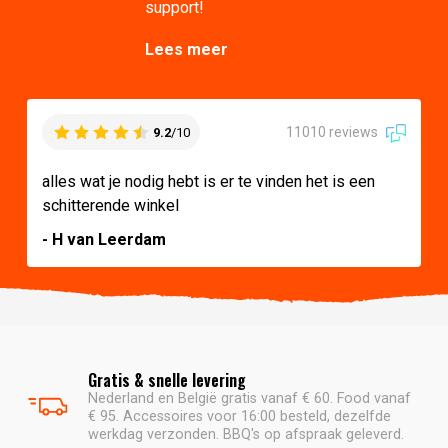
support!
Lees meer
11010 reviews
9.2
/10
alles wat je nodig hebt is er te vinden het is een
schitterende winkel
- H van Leerdam
Gratis & snelle levering
Nederland en België gratis vanaf € 60. Food vanaf
€ 95. Accessoires voor 16:00 besteld, dezelfde
werkdag verzonden. BBQ's op afspraak geleverd.