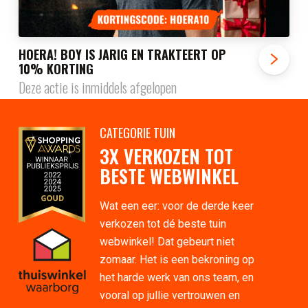
HOERA! BOY IS JARIG EN TRAKTEERT OP
10% KORTING
Deze actie is inmiddels afgelopen
CATEGORIE TUIN
3X VERKOZEN TOT
BESTE WEBWINKEL
Wat een eer: voor de derde keer
verkozen tot dé beste tuin
webwinkel! Dat gebeurt niet
zomaar. Het is een bekroning op
het harde werk van ons team, en
vooral op jullie vertrouwen en