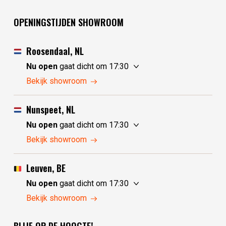
OPENINGSTIJDEN SHOWROOM
Roosendaal, NL
Nu open
gaat dicht om 17:30
zaterdag
10:00 - 17:30
Bekijk showroom
zondag
10:00 - 17:30
maandag
10:00 - 17:30
Nunspeet, NL
dinsdag
gesloten
Nu open
gaat dicht om 17:30
woensdag
gesloten
zaterdag
10:00 - 17:30
Bekijk showroom
donderdag
10:00 - 17:30
zondag
gesloten
vrijdag
10:00 - 17:30
maandag
gesloten
Leuven, BE
dinsdag
10:00 - 17:30
Nu open
gaat dicht om 17:30
woensdag
10:00 - 17:30
zaterdag
10:30 - 17:30
Bekijk showroom
donderdag
10:00 - 17:30
zondag
gesloten
vrijdag
10:00 - 17:30
maandag
gesloten