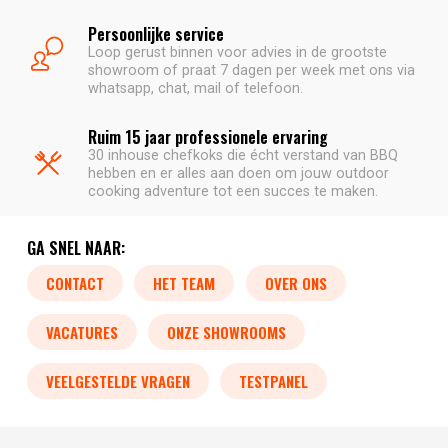
Persoonlijke service
Loop gerust binnen voor advies in de grootste
showroom of praat 7 dagen per week met ons via
whatsapp, chat, mail of telefoon.
Ruim 15 jaar professionele ervaring
30 inhouse chefkoks die écht verstand van BBQ
hebben en er alles aan doen om jouw outdoor
cooking adventure tot een succes te maken.
GA SNEL NAAR:
CONTACT
HET TEAM
OVER ONS
VACATURES
ONZE SHOWROOMS
VEELGESTELDE VRAGEN
TESTPANEL