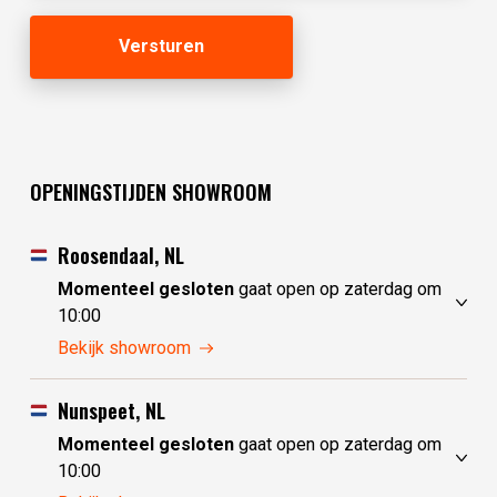
OPENINGSTIJDEN SHOWROOM
Roosendaal, NL
Momenteel gesloten
gaat open op zaterdag om
10:00
vrijdag
10:00 - 17:30
Bekijk showroom
zaterdag
10:00 - 17:30
zondag
10:00 - 17:30
Nunspeet, NL
maandag
10:00 - 17:30
Momenteel gesloten
gaat open op zaterdag om
dinsdag
gesloten
10:00
woensdag
gesloten