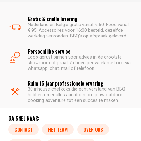
Gratis & snelle levering
Nederland en België gratis vanaf € 60. Food vanaf
€ 95. Accessoires voor 16:00 besteld, dezelfde
werkdag verzonden. BBQ's op afspraak geleverd.
Persoonlijke service
Loop gerust binnen voor advies in de grootste
showroom of praat 7 dagen per week met ons via
whatsapp, chat, mail of telefoon.
Ruim 15 jaar professionele ervaring
30 inhouse chefkoks die écht verstand van BBQ
hebben en er alles aan doen om jouw outdoor
cooking adventure tot een succes te maken.
GA SNEL NAAR:
CONTACT
HET TEAM
OVER ONS