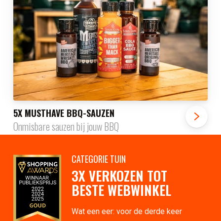
5X MUSTHAVE BBQ-SAUZEN
Onmisbare sauzen bij jouw BBQ
CATEGORIE TUIN
3X VERKOZEN TOT
BESTE WEBWINKEL
Wat een eer: voor de derde keer