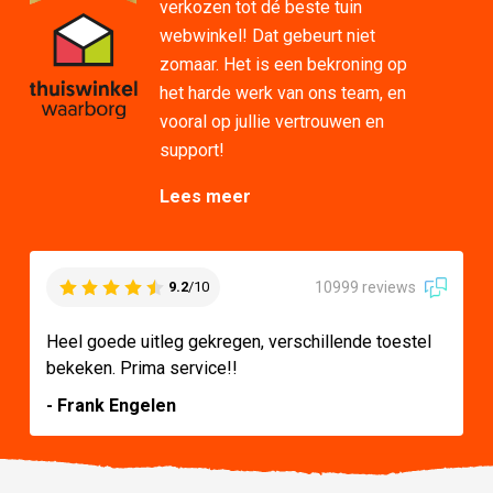
verkozen tot dé beste tuin
webwinkel! Dat gebeurt niet
zomaar. Het is een bekroning op
het harde werk van ons team, en
vooral op jullie vertrouwen en
support!
Lees meer
10999 reviews
9.2
/10
Heel goede uitleg gekregen, verschillende toestel
bekeken. Prima service!!
- Frank Engelen