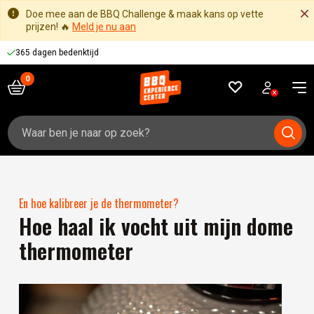
Doe mee aan de BBQ Challenge & maak kans op vette
prijzen! 🔥
Meld je nu aan
365 dagen bedenktijd
Zoeken
naar:
En hoe kalibreer je de thermometer?
Hoe haal ik vocht uit mijn dome
thermometer