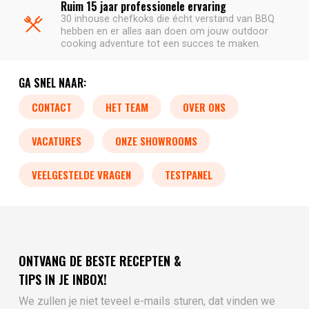
Ruim 15 jaar professionele ervaring
30 inhouse chefkoks die écht verstand van BBQ
hebben en er alles aan doen om jouw outdoor
cooking adventure tot een succes te maken.
GA SNEL NAAR:
CONTACT
HET TEAM
OVER ONS
VACATURES
ONZE SHOWROOMS
VEELGESTELDE VRAGEN
TESTPANEL
ONTVANG DE BESTE RECEPTEN &
TIPS IN JE INBOX!
We zullen je niet teveel e-mails sturen, dat vinden we