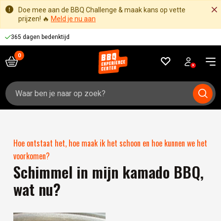
Doe mee aan de BBQ Challenge & maak kans op vette
prijzen! 🔥
Meld je nu aan
Voor 16:00 besteld, zelfde werkdag verzonden
365 dagen bedenktijd
Zoeken
naar:
Hoe ontstaat het, hoe maak ik het schoon en hoe kunnen we het
voorkomen?
Schimmel in mijn kamado BBQ,
wat nu?