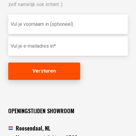
zelf namelijk ook irritant :)
Vul
je
voornaam
in
E-
(optioneel)
mailadres
(Vereist)
OPENINGSTIJDEN SHOWROOM
Roosendaal, NL