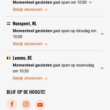
Momenteel gesloten
gaat open om 10:00
maandag
10:00 - 17:30
Bekijk showroom
dinsdag
gesloten
woensdag
gesloten
Nunspeet, NL
donderdag
10:00 - 17:30
Momenteel gesloten
gaat open op dinsdag om
vrijdag
10:00 - 17:30
10:00
zaterdag
10:00 - 17:30
maandag
gesloten
Bekijk showroom
zondag
10:00 - 17:30
dinsdag
10:00 - 17:30
woensdag
10:00 - 17:30
Leuven, BE
donderdag
10:00 - 17:30
Momenteel gesloten
gaat open op woensdag
vrijdag
10:00 - 17:30
om 10:30
zaterdag
10:00 - 17:30
maandag
gesloten
Bekijk showroom
zondag
gesloten
dinsdag
gesloten
BLIJF OP DE HOOGTE!
woensdag
10:30 - 17:30
donderdag
10:30 - 17:30
vrijdag
10:30 - 17:30