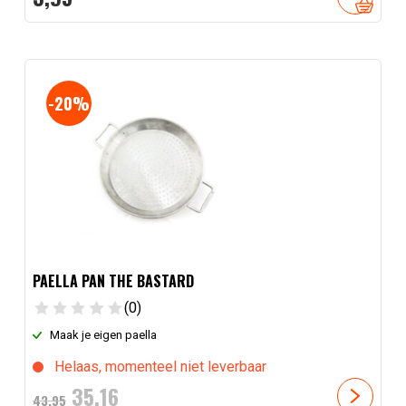
-20%
PAELLA PAN THE BASTARD
(0)
Maak je eigen paella
Helaas, momenteel niet leverbaar
Oorspronkelijke
Huidige
35,
16
43,
95