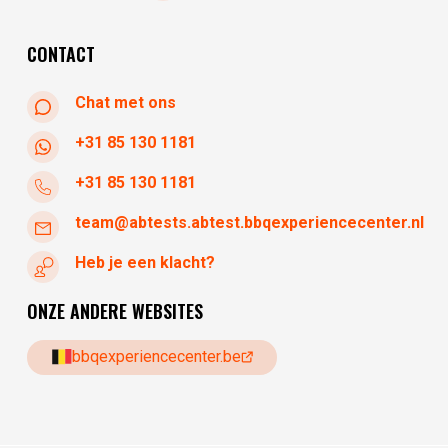
zaterdag
10:30 - 17:30
zondag
gesloten
CONTACT
Chat met ons
+31 85 130 1181
+31 85 130 1181
team@abtests.abtest.bbqexperiencecenter.nl
Heb je een klacht?
ONZE ANDERE WEBSITES
bbqexperiencecenter.be