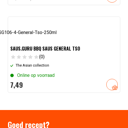
prijs
prijs
was:
is:
43,
95
35,
.
16
.
SAUS.GURU BBQ SAUS GENERAL TSO
(0)
The Asian collection
Online op voorraad
7,
49
Goed recept?