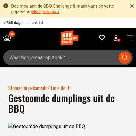
Doe mee aan de BBQ Challenge & maak kans op vette
prijzen! 🔥
Meld je nu aan
365 dagen bedenktijd
Zoeken
naar:
Stomen in je kamado? Let's do it!
Gestoomde dumplings uit de
BBQ