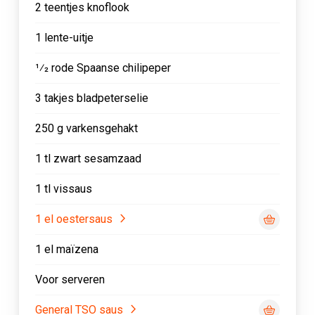
2 teentjes knoflook
1 lente-uitje
1⁄2 rode Spaanse chilipeper
3 takjes bladpeterselie
250 g varkensgehakt
1 tl zwart sesamzaad
1 tl vissaus
1 el oestersaus
1 el maïzena
Voor serveren
General TSO saus