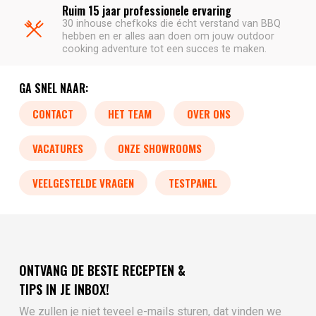
Ruim 15 jaar professionele ervaring
30 inhouse chefkoks die écht verstand van BBQ
hebben en er alles aan doen om jouw outdoor
cooking adventure tot een succes te maken.
GA SNEL NAAR:
CONTACT
HET TEAM
OVER ONS
VACATURES
ONZE SHOWROOMS
VEELGESTELDE VRAGEN
TESTPANEL
ONTVANG DE BESTE RECEPTEN &
TIPS IN JE INBOX!
We zullen je niet teveel e-mails sturen, dat vinden we