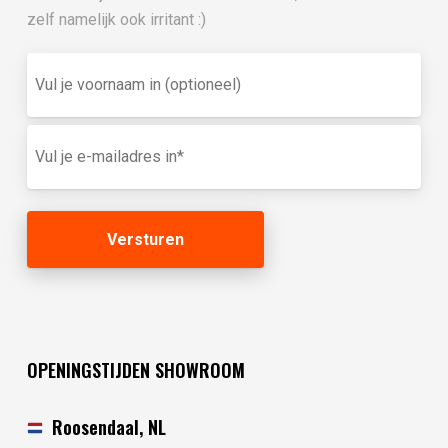
zelf namelijk ook irritant :)
Vul
je
voornaam
in
E-
(optioneel)
mailadres
(Vereist)
OPENINGSTIJDEN SHOWROOM
Roosendaal, NL