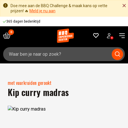
Doe mee aan de BBQ Challenge & maak kans op vette
prijzen! 🔥
Meld je nu aan
365 dagen bedenktijd
Zoeken
naar:
met vuurkruiden gerookt
Kip curry madras