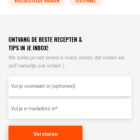
VEELGESTELDE VRAGEN
TESTPANEL
ONTVANG DE BESTE RECEPTEN &
TIPS IN JE INBOX!
We zullen je niet teveel e-mails sturen, dat vinden we
zelf namelijk ook irritant :)
Vul
je
voornaam
in
E-
(optioneel)
mailadres
(Vereist)