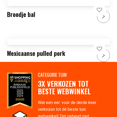
Broodje bal
Mexicaanse pulled pork
CATEGORIE TUIN
3X VERKOZEN TOT
BESTE WEBWINKEL
Wat een eer: voor de derde keer
verkozen tot dé beste tuin
webwinkel! Dat gebeurt niet