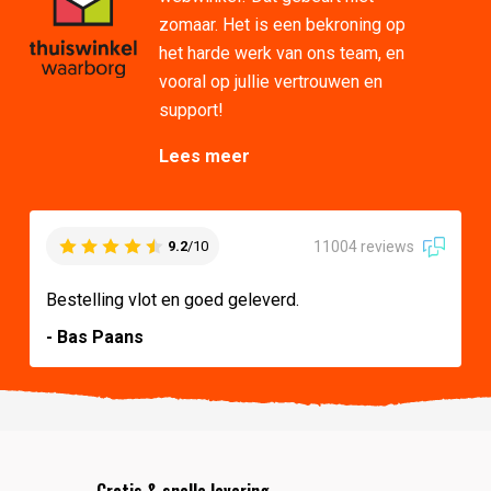
zomaar. Het is een bekroning op
het harde werk van ons team, en
vooral op jullie vertrouwen en
support!
Lees meer
11004 reviews
9.2
/10
Bestelling vlot en goed geleverd.
- Bas Paans
Gratis & snelle levering