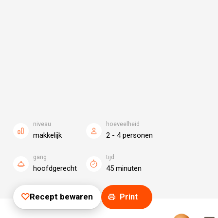
niveau
hoeveelheid
makkelijk
2 - 4 personen
gang
tijd
hoofdgerecht
45 minuten
Recept bewaren
Print