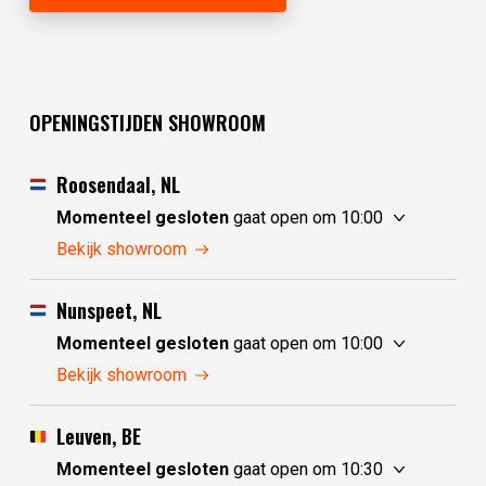
OPENINGSTIJDEN SHOWROOM
Roosendaal, NL
Momenteel gesloten
gaat open om 10:00
zaterdag
10:00 - 17:30
Bekijk showroom
zondag
10:00 - 17:30
maandag
10:00 - 17:30
Nunspeet, NL
dinsdag
gesloten
Momenteel gesloten
gaat open om 10:00
woensdag
gesloten
zaterdag
10:00 - 17:30
Bekijk showroom
donderdag
10:00 - 17:30
zondag
gesloten
vrijdag
10:00 - 17:30
maandag
gesloten
Leuven, BE
dinsdag
10:00 - 17:30
Momenteel gesloten
gaat open om 10:30