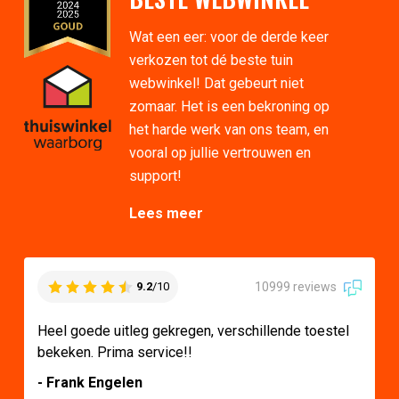
Wat een eer: voor de derde keer
verkozen tot dé beste tuin
webwinkel! Dat gebeurt niet
zomaar. Het is een bekroning op
het harde werk van ons team, en
vooral op jullie vertrouwen en
support!
Lees meer
10999 reviews
9.2
/10
Heel goede uitleg gekregen, verschillende toestel
bekeken. Prima service!!
- Frank Engelen