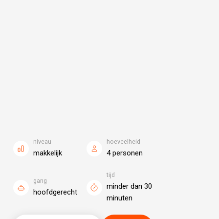
niveau
hoeveelheid
makkelijk
4 personen
tijd
gang
minder dan 30
hoofdgerecht
minuten