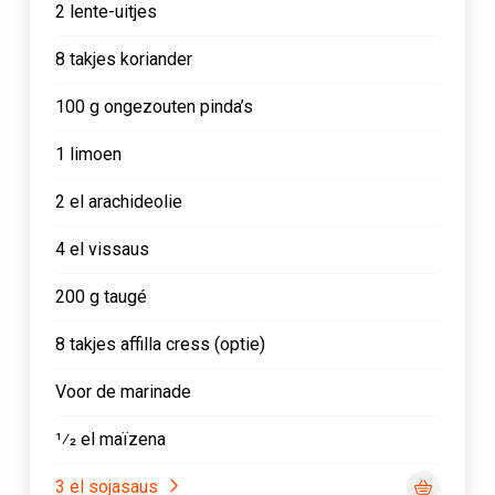
2 lente-uitjes
8 takjes koriander
100 g ongezouten pinda’s
1 limoen
2 el arachideolie
4 el vissaus
200 g taugé
8 takjes affilla cress (optie)
Voor de marinade
1⁄2 el maïzena
3 el sojasaus