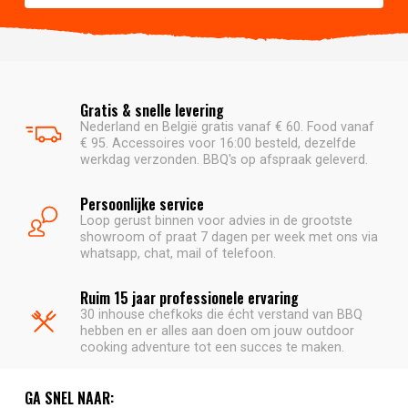
Gratis & snelle levering
Nederland en België gratis vanaf € 60. Food vanaf
€ 95. Accessoires voor 16:00 besteld, dezelfde
werkdag verzonden. BBQ's op afspraak geleverd.
Persoonlijke service
Loop gerust binnen voor advies in de grootste
showroom of praat 7 dagen per week met ons via
whatsapp, chat, mail of telefoon.
Ruim 15 jaar professionele ervaring
30 inhouse chefkoks die écht verstand van BBQ
hebben en er alles aan doen om jouw outdoor
cooking adventure tot een succes te maken.
GA SNEL NAAR: