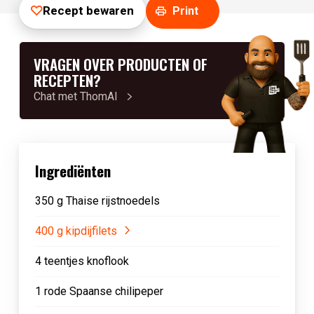
Recept bewaren
Print
VRAGEN OVER PRODUCTEN OF
RECEPTEN?
Chat met ThomAI
Ingrediënten
350 g Thaise rijstnoedels
400 g kipdijfilets
4 teentjes knoflook
1 rode Spaanse chilipeper