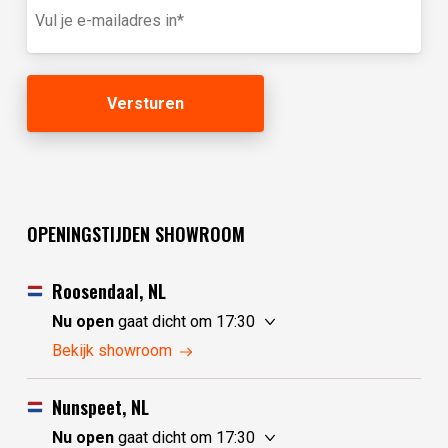
(optioneel)
mailadres
(Vereist)
OPENINGSTIJDEN SHOWROOM
Roosendaal, NL
Nu open
gaat dicht om 17:30
vrijdag
10:00 - 17:30
Bekijk showroom
zaterdag
10:00 - 17:30
zondag
10:00 - 17:30
Nunspeet, NL
maandag
10:00 - 17:30
Nu open
gaat dicht om 17:30