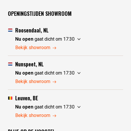
OPENINGSTIJDEN SHOWROOM
Roosendaal, NL
Nu open
gaat dicht om 17:30
zaterdag
10:00 - 17:30
Bekijk showroom
zondag
10:00 - 17:30
maandag
10:00 - 17:30
Nunspeet, NL
dinsdag
gesloten
Nu open
gaat dicht om 17:30
woensdag
gesloten
zaterdag
10:00 - 17:30
Bekijk showroom
donderdag
10:00 - 17:30
zondag
gesloten
vrijdag
10:00 - 17:30
maandag
gesloten
Leuven, BE
dinsdag
10:00 - 17:30
Nu open
gaat dicht om 17:30
woensdag
10:00 - 17:30
zaterdag
10:30 - 17:30
Bekijk showroom
donderdag
10:00 - 17:30
zondag
gesloten
vrijdag
10:00 - 17:30
maandag
gesloten