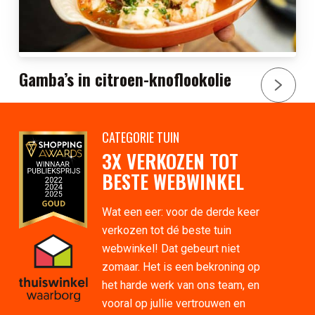
Gamba’s in citroen-knoflookolie
CATEGORIE TUIN
3X VERKOZEN TOT
BESTE WEBWINKEL
Wat een eer: voor de derde keer
verkozen tot dé beste tuin
webwinkel! Dat gebeurt niet
zomaar. Het is een bekroning op
het harde werk van ons team, en
vooral op jullie vertrouwen en