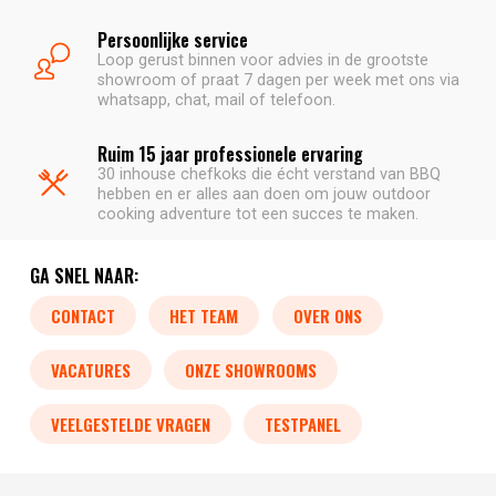
Persoonlijke service
Loop gerust binnen voor advies in de grootste
showroom of praat 7 dagen per week met ons via
whatsapp, chat, mail of telefoon.
Ruim 15 jaar professionele ervaring
30 inhouse chefkoks die écht verstand van BBQ
hebben en er alles aan doen om jouw outdoor
cooking adventure tot een succes te maken.
GA SNEL NAAR:
CONTACT
HET TEAM
OVER ONS
VACATURES
ONZE SHOWROOMS
VEELGESTELDE VRAGEN
TESTPANEL