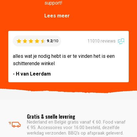
support!
Lees meer
11010 reviews
9.2
/10
alles wat je nodig hebt is er te vinden het is een
schitterende winkel
- H van Leerdam
Gratis & snelle levering
Nederland en België gratis vanaf € 60. Food vanaf
€ 95. Accessoires voor 16:00 besteld, dezelfde
werkdag verzonden. BBQ's op afspraak geleverd.