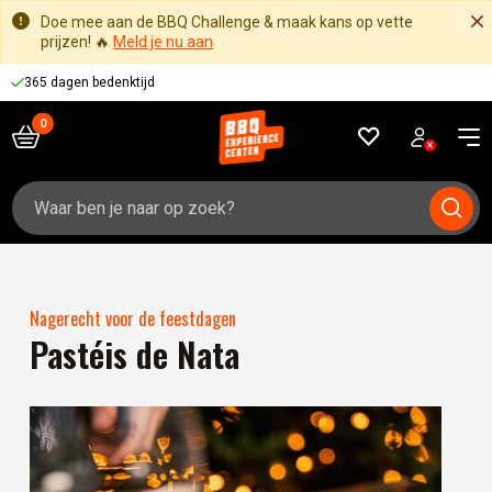
Doe mee aan de BBQ Challenge & maak kans op vette
prijzen! 🔥
Meld je nu aan
Voor 16:00 besteld, zelfde werkdag verzonden
Zoeken
naar:
Nagerecht voor de feestdagen
Pastéis de Nata