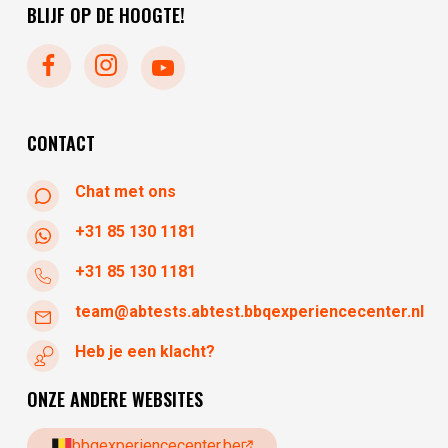
vrijdag
10:00 - 17:30
BLIJF OP DE HOOGTE!
maandag
gesloten
dinsdag
gesloten
woensdag
10:30 - 17:30
donderdag
10:30 - 17:30
vrijdag
10:30 - 17:30
CONTACT
Chat met ons
+31 85 130 1181
+31 85 130 1181
team@abtests.abtest.bbqexperiencecenter.nl
Heb je een klacht?
ONZE ANDERE WEBSITES
bbqexperiencecenter.be