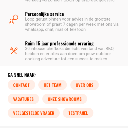
werkdag verzonden. BBQ's op afspraak geleverd.
Persoonlijke service
Loop gerust binnen voor advies in de grootste
showroom of praat 7 dagen per week met ons via
whatsapp, chat, mail of telefoon.
Ruim 15 jaar professionele ervaring
30 inhouse chefkoks die écht verstand van BBQ
hebben en er alles aan doen om jouw outdoor
cooking adventure tot een succes te maken.
GA SNEL NAAR:
CONTACT
HET TEAM
OVER ONS
VACATURES
ONZE SHOWROOMS
VEELGESTELDE VRAGEN
TESTPANEL