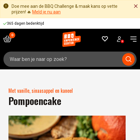
Doe mee aan de BBQ Challenge & maak kans op vette
prijzen! 🔥
Meld je nu aan
365 dagen bedenktijd
Zoeken
naar:
Met vanille, sinaasappel en kaneel
Pompoencake