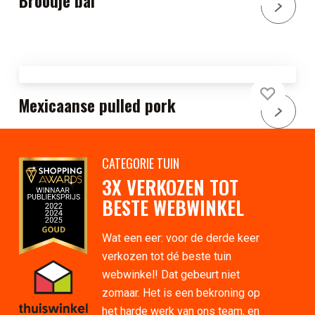
Broodje bal
Mexicaanse pulled pork
CATEGORIE TUIN
3X VERKOZEN TOT
BESTE WEBWINKEL
Wat een eer: voor de derde keer
verkozen tot dé beste tuin
webwinkel! Dat gebeurt niet
zomaar. Het is een bekroning op
het harde werk van ons team, en