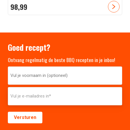
98,
99
Goed recept?
Ontvang regelmatig de beste BBQ recepten in je inbox!