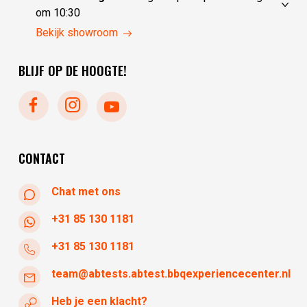
donderdag
10:00 - 17:30
om 10:30
vrijdag
10:00 - 17:30
zondag
gesloten
Bekijk showroom
zaterdag
10:00 - 17:30
maandag
gesloten
BLIJF OP DE HOOGTE!
dinsdag
gesloten
woensdag
10:30 - 17:30
donderdag
10:30 - 17:30
vrijdag
10:30 - 17:30
zaterdag
10:30 - 17:30
CONTACT
Chat met ons
+31 85 130 1181
+31 85 130 1181
team@abtests.abtest.bbqexperiencecenter.nl
Heb je een klacht?