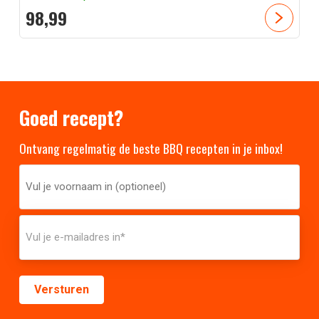
98,
99
Goed recept?
Ontvang regelmatig de beste BBQ recepten in je inbox!