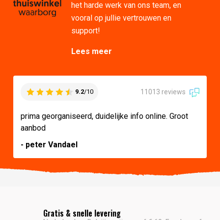
het harde werk van ons team, en
vooral op jullie vertrouwen en
support!
Lees meer
11013 reviews
9.2
/10
prima georganiseerd, duidelijke info online. Groot
aanbod
- peter Vandael
Gratis & snelle levering