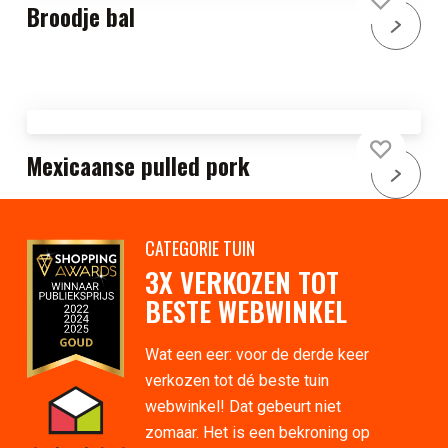
Broodje bal
Mexicaanse pulled pork
CATEGORIE TUIN
3X VERKOZEN TOT
BESTE WEBWINKEL
Wat een eer: voor de derde keer
verkozen tot dé beste tuin
webwinkel! Dat gebeurt niet
zomaar. Het is een bekroning op