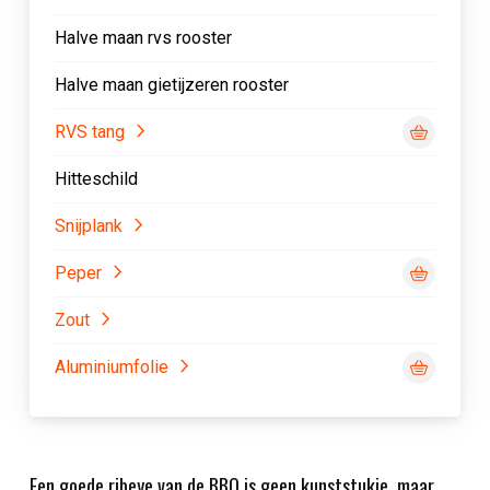
Halve maan rvs rooster
Halve maan gietijzeren rooster
RVS tang
Hitteschild
Snijplank
Peper
Zout
Aluminiumfolie
Een goede ribeye van de BBQ is geen kunststukje, maar