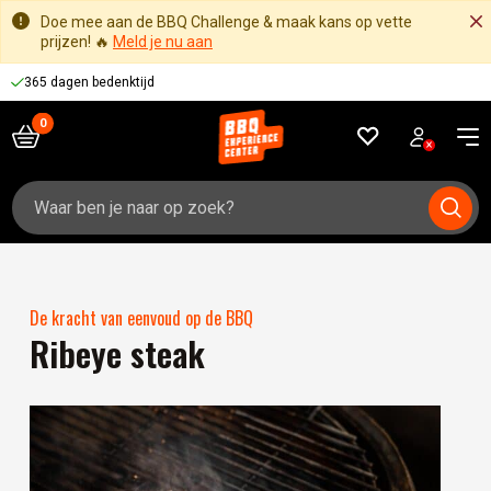
Doe mee aan de BBQ Challenge & maak kans op vette
prijzen! 🔥
Meld je nu aan
365 dagen bedenktijd
Zoeken
naar:
De kracht van eenvoud op de BBQ
Ribeye steak