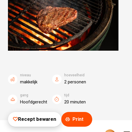
niveau
hoeveelheid
makkelijk
2 personen
gang
tijd
Hoofdgerecht
20 minuten
Recept bewaren
Print