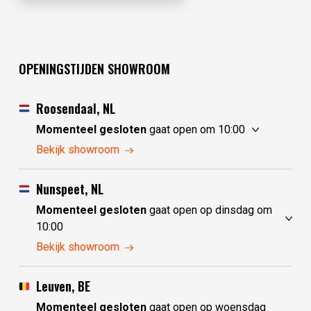
OPENINGSTIJDEN SHOWROOM
Roosendaal, NL
Momenteel gesloten
gaat open om 10:00
zondag
10:00 - 17:30
Bekijk showroom
maandag
10:00 - 17:30
dinsdag
gesloten
Nunspeet, NL
woensdag
gesloten
Momenteel gesloten
gaat open op dinsdag om
donderdag
10:00 - 17:30
10:00
vrijdag
10:00 - 17:30
zondag
gesloten
Bekijk showroom
zaterdag
10:00 - 17:30
maandag
gesloten
dinsdag
10:00 - 17:30
Leuven, BE
woensdag
10:00 - 17:30
Momenteel gesloten
gaat open op woensdag