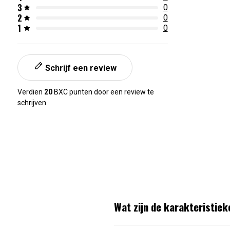
3
0
2
0
1
0
Schrijf een review
Verdien
20
BXC punten door een review te
schrijven
Wat zijn de karakteristie