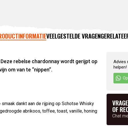
RODUCTINFORMATIE
VEELGESTELDE VRAGEN
GERELATEE
. Deze rebelse chardonnay wordt gerijpt op
Advies 
helpen!
ijn om van te “nippen”.
Op
VRAGE
ke smaak dankt aan de rijping op Schotse Whisky
OF RE
gedroogde abrikoos, toffee, toast, vanille, honing
Chat m