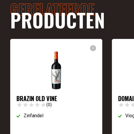
GERELATEERDE
PRODUCTEN
i
BRAZIN OLD VINE
DOMAI
(0)
Zinfandel
Viog