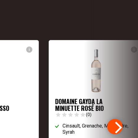
i
i
DOMAINE GAYDA LA
ASSO
MINUETTE ROSÉ BIO
(0)
Cinsault, Grenache, Mourvèdre,
Syrah