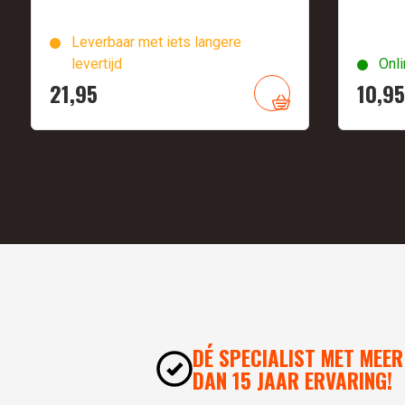
Leverbaar met iets langere
levertijd
Onli
21,
95
10,
95
DÉ SPECIALIST MET MEER
DAN 15 JAAR ERVARING!