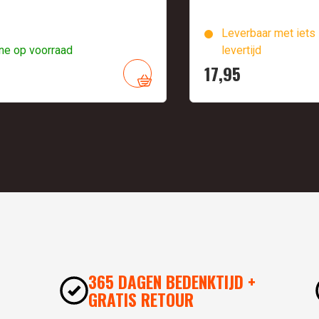
Leverbaar met iets 
ne op voorraad
levertijd
17,
95
365 DAGEN BEDENKTIJD +
GRATIS RETOUR