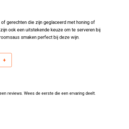
 of gerechten die zijn geglaceerd met honing of
 zijn ook een uitstekende keuze om te serveren bij
 roomsaus smaken perfect bij deze wijn.
+
r
mmigranten en was een van de eerste families die
jngaard werd opgericht in 1924 en hun harde werk en
 the Year” in 2007. Het bedrijf is sindsdien
cato. De familie bezit meerdere wijnbedrijven
en reviews. Wees de eerste die een ervaring deelt.
 wijnindustrie in de Verenigde Staten.