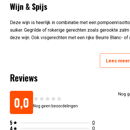
Wijn & Spijs
Deze wijn is heerlijk in combinatie met een pompoenrisotto
suiker. Gegrilde of rokerige gerechten zoals gerookte zalm
deze wijn. Ook visgerechten met een rijke Beurre Blanc- of
Over Delicato Family Vineyards
Lees
mee
De Indelicato-familie is een afstammeling van Italiaanse i
Reviews
hun eigen wijnbedrijf oprichtte in Californië. Hun eerste wi
vakmanschap werd bekroond met de titel “American Winery of
gegroeid en wordt nu geleid door de derde generatie Indeli
Nog ge
0,0
verspreid over Californië en is een belangrijke speler in de
Nog geen beoordelingen
Artikelnummer:
1220000071179
5
0
4
0