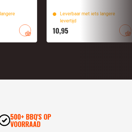
langere
Leverbaar met iets langere
levertijd
10,
95
500+ BBQ'S OP
VOORRAAD