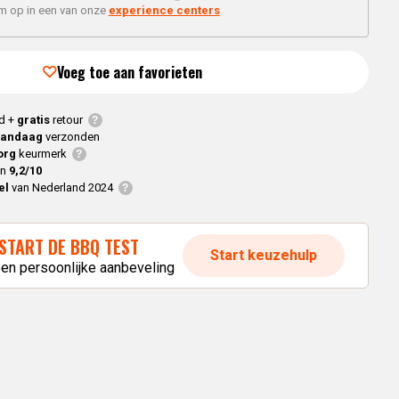
Braaimaster
Joe
'm op in een van onze
experience centers
h
Alle modellen
a
Voeg toe aan favorieten
p
d +
gratis
retour
vandaag
verzonden
org
keurmerk
en
9,2/10
el
van Nederland 2024
START DE BBQ TEST
Start keuzehulp
een persoonlijke aanbeveling