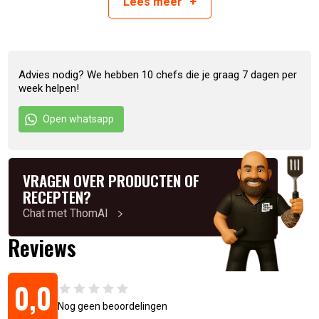
+
Lees
meer
Inhoud
295 ml
Advies nodig? We hebben 10 chefs die je graag 7 dagen per
Artikelnummer:
5060657370500
week helpen!
Open whatsapp
VRAGEN OVER PRODUCTEN OF
RECEPTEN?
Chat met ThomAI
Reviews
0,0
Nog geen beoordelingen