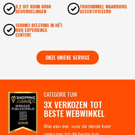
9,2 UIT RUIM 8000
THUISWINKEL WAARBORG
BEOORDELINGEN
GECERTIFICEERD
1600M2 BELEVING IN HÉT
BBQ EXPERIENCE
CENTER!
ONZE UNIEKE SERVICE
CATEGORIE TUIN
3X VERKOZEN TOT
BESTE WEBWINKEL
Wat een eer: voor de derde keer
verkozen tot dé beste tuin