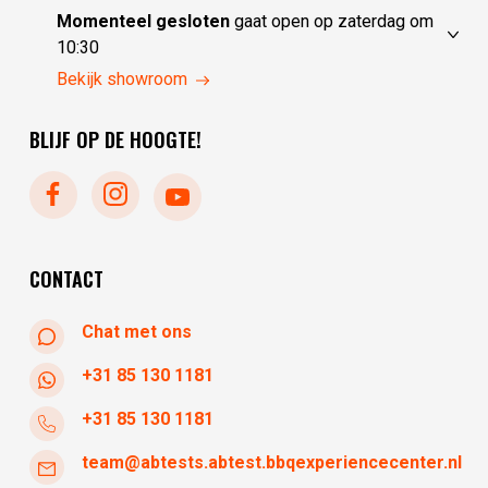
maandag
gesloten
Momenteel gesloten
gaat open op zaterdag om
dinsdag
10:00 - 17:30
10:30
woensdag
10:00 - 17:30
vrijdag
10:30 - 17:30
Bekijk showroom
donderdag
10:00 - 17:30
zaterdag
10:30 - 17:30
BLIJF OP DE HOOGTE!
zondag
gesloten
maandag
gesloten
dinsdag
gesloten
woensdag
10:30 - 17:30
donderdag
10:30 - 17:30
CONTACT
Chat met ons
+31 85 130 1181
+31 85 130 1181
team@abtests.abtest.bbqexperiencecenter.nl