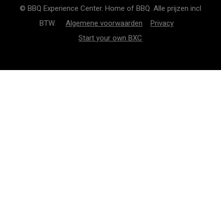
© BBQ Experience Center. Home of BBQ. Alle prijzen incl
BTW.
Algemene voorwaarden
Privacy
Start your own BXC