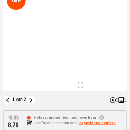
SALE!
1 van 2
0
2
10,
95
Helaas, momenteel niet leverbaar
8,
76
Haal 'm op in een van onze
experience centers
Oorspronkelijke