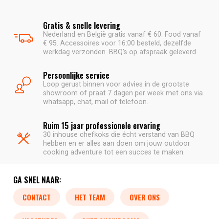
Gratis & snelle levering
Nederland en België gratis vanaf € 60. Food vanaf
€ 95. Accessoires voor 16:00 besteld, dezelfde
werkdag verzonden. BBQ's op afspraak geleverd.
Persoonlijke service
Loop gerust binnen voor advies in de grootste
showroom of praat 7 dagen per week met ons via
whatsapp, chat, mail of telefoon.
Ruim 15 jaar professionele ervaring
30 inhouse chefkoks die écht verstand van BBQ
hebben en er alles aan doen om jouw outdoor
cooking adventure tot een succes te maken.
GA SNEL NAAR:
CONTACT
HET TEAM
OVER ONS