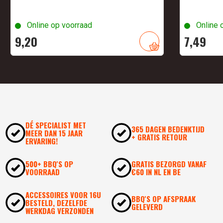
Online op voorraad
Online 
9,
20
7,
49
DÉ SPECIALIST MET
365 DAGEN BEDENKTIJD
MEER DAN 15 JAAR
+ GRATIS RETOUR
ERVARING!
500+ BBQ'S OP
GRATIS BEZORGD VANAF
VOORRAAD
€60 IN NL EN BE
ACCESSOIRES VOOR 16U
BBQ'S OP AFSPRAAK
BESTELD, DEZELFDE
GELEVERD
WERKDAG VERZONDEN