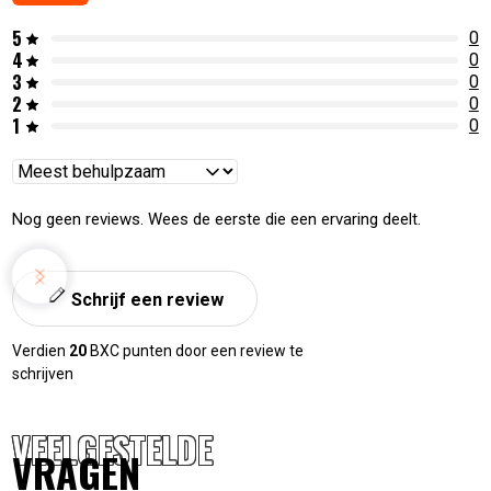
5
0
4
0
3
0
2
0
1
0
Reviews
sorteren
Nog geen reviews. Wees de eerste die een ervaring deelt.
Schrijf een review
Verdien
20
BXC punten door een review te
schrijven
VEELGESTELDE
VRAGEN