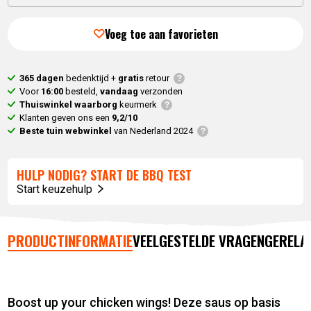
Huidige
prijs
prijs
was:
Voeg toe aan favorieten
is:
10,
95
.
8,
76
.
365 dagen
bedenktijd +
gratis
retour
Voor
16:00
besteld,
vandaag
verzonden
Thuiswinkel waarborg
keurmerk
Klanten geven ons een
9,2/10
Beste tuin webwinkel
van Nederland 2024
HULP NODIG? START DE BBQ TEST
Start keuzehulp
PRODUCTINFORMATIE
VEELGESTELDE VRAGEN
GERELA
Boost up your chicken wings! Deze saus op basis