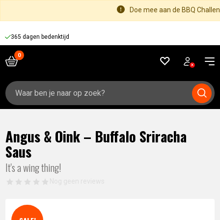
Doe mee aan de BBQ Challeng
365 dagen bedenktijd
Zoeken
naar:
Angus & Oink – Buffalo Sriracha
Saus
It's a wing thing!
Nog geen reviews