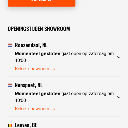
OPENINGSTIJDEN SHOWROOM
Roosendaal, NL
Momenteel gesloten
gaat open op zaterdag om
10:00
vrijdag
10:00 - 17:30
Bekijk showroom
zaterdag
10:00 - 17:30
zondag
10:00 - 17:30
Nunspeet, NL
maandag
10:00 - 17:30
Momenteel gesloten
gaat open op zaterdag om
dinsdag
gesloten
10:00
woensdag
gesloten
vrijdag
10:00 - 17:30
Bekijk showroom
donderdag
10:00 - 17:30
zaterdag
10:00 - 17:30
zondag
gesloten
Leuven, BE