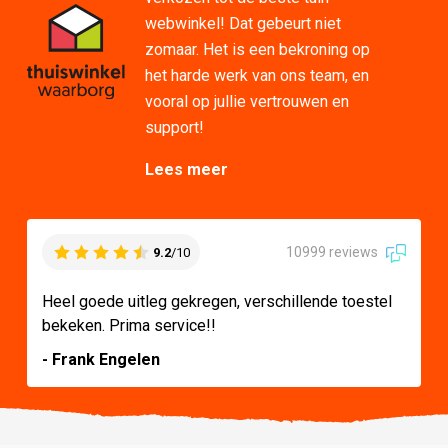
webwinkel! Dat gebeurt niet
zomaar. Het is een bekroning op
het harde werk van ons team, en
vooral op jullie vertrouwen en
support!
Lees meer
10999 reviews
9.2
/10
Heel goede uitleg gekregen, verschillende toestel
bekeken. Prima service!!
- Frank Engelen