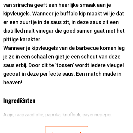
van sriracha geeft een heerlijke smaak aan je
kipvleugels. Wanneer je buffalo kip maakt wil je dat
er een zuurtje in de saus zit, in deze saus zit een
distillled malt vinegar die goed samen gaat met het
pittige karakter.
Wanneer je kipvleugels van de barbecue komen leg
je ze in een schaal en giet je een scheut van deze
saus erbij. Door dit te ‘tossen’ wordt iedere vleugel
gecoat in deze perfecte saus. Een match made in
heaven!
Ingrediënten
Azijn, raapzaad olie, paprika, knoflook, cayennepeper,
zeezout, sriracha, chili, suiker