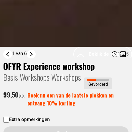
1 van 6
Bekijk de video
1
5
OFYR Experience workshop
Basis Workshops
Workshops
Gevorderd
99,
50
Boek nu een van de laatste plekken en
p.p.
ontvang 10% korting
Extra opmerkingen