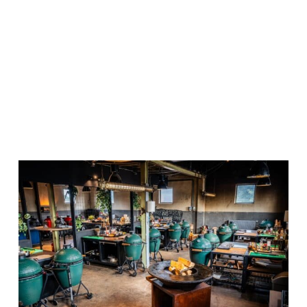
getild, is deze ruimte omgetoverd tot een
inspirerende workshopplek. Naast de
workshopruimte is er nog een gezellige bar en een
proeflokaal! In de workshopruimte kunnen we dus
ook in winter lekker doorgaan! Hier kan je
experimenteren met de verschillende BBQ’s en
smaakmakers.