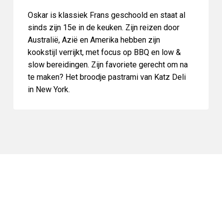
Oskar is klassiek Frans geschoold en staat al
sinds zijn 15e in de keuken. Zijn reizen door
Australië, Azië en Amerika hebben zijn
kookstijl verrijkt, met focus op BBQ en low &
slow bereidingen. Zijn favoriete gerecht om na
te maken? Het broodje pastrami van Katz Deli
in New York.
ONZE UNIEKE WORKSHOP LOCATIE
Home of BBQ!
De Workshopruimte, heeft een unieke sfeer. Ooit
gekenmerkt door de katrol waarmee meel werd