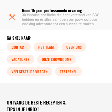
Ruim 15 jaar professionele ervaring
30 inhouse chefkoks die écht verstand van BBQ
hebben en er alles aan doen om jouw outdoor
cooking adventure tot een succes te maken.
GA SNEL NAAR:
CONTACT
HET TEAM
OVER ONS
VACATURES
ONZE SHOWROOMS
VEELGESTELDE VRAGEN
TESTPANEL
ONTVANG DE BESTE RECEPTEN &
TIPS IN JE INBOX!