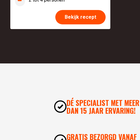
Bekijk recept
DÉ SPECIALIST MET MEER
DAN 15 JAAR ERVARING!
GRATIS BEZORGD VANAF