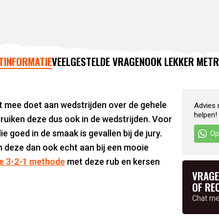
TINFORMATIE
VEELGESTELDE VRAGEN
OOK LEKKER MET
R
 mee doet aan wedstrijden over de gehele
Advies 
helpen!
ruiken deze dus ook in de wedstrijden. Voor
e goed in de smaak is gevallen bij de jury.
Op
den deze dan ook echt aan bij een mooie
de 3-2-1 methode
met deze rub en kersen
VRAGE
OF RE
Chat m