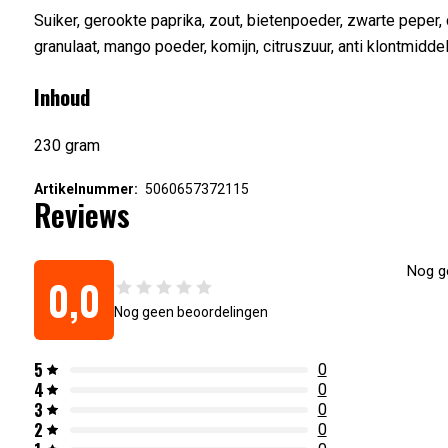
Suiker, gerookte paprika, zout, bietenpoeder, zwarte peper, ch
granulaat, mango poeder, komijn, citruszuur, anti klontmidd
Inhoud
230 gram
Artikelnummer:
5060657372115
Reviews
Nog ge
0,0
Nog geen beoordelingen
5
0
4
0
3
0
2
0