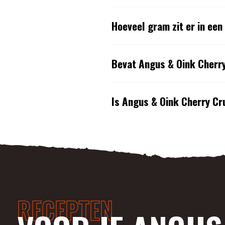
Hoeveel gram zit er in ee
Bevat Angus & Oink Cherr
Is Angus & Oink Cherry Cr
RECEPTEN