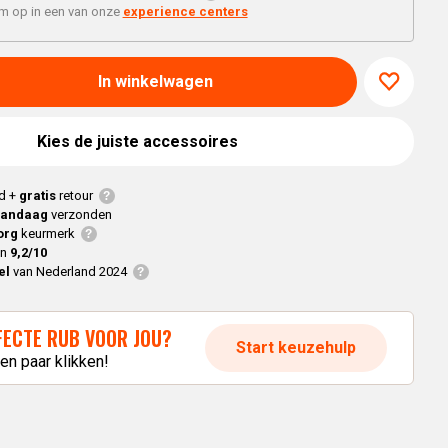
Braaimaster
Joe
'm op in een van onze
experience centers
h
Alle modellen
a
In winkelwagen
p
Kies de juiste accessoires
d +
gratis
retour
vandaag
verzonden
org
keurmerk
en
9,2/10
el
van Nederland 2024
RFECTE RUB VOOR JOU?
Start keuzehulp
en paar klikken!