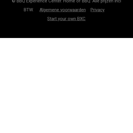
© BBQ Experience Center. Home of BBQ. Alle prijzen incl
BTW.
Algemene voorwaarden
Privacy
Start your own BXC