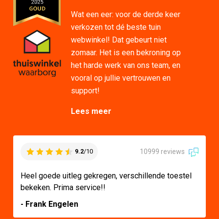
Wat een eer: voor de derde keer
verkozen tot dé beste tuin
webwinkel! Dat gebeurt niet
zomaar. Het is een bekroning op
het harde werk van ons team, en
vooral op jullie vertrouwen en
support!
Lees meer
10999 reviews
9.2
/10
Heel goede uitleg gekregen, verschillende toestel
bekeken. Prima service!!
- Frank Engelen