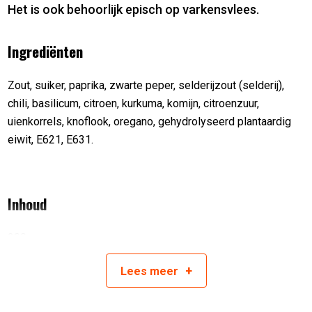
Het is ook behoorlijk episch op varkensvlees.
Ingrediënten
Zout, suiker, paprika, zwarte peper, selderijzout (selderij),
chili, basilicum, citroen, kurkuma, komijn, citroenzuur,
uienkorrels, knoflook, oregano, gehydrolyseerd plantaardig
eiwit, E621, E631.
Inhoud
200 gram
Artikelnummer:
5026950027497
+
Lees
meer