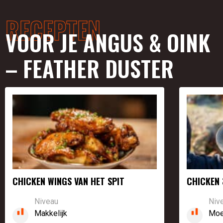
RECEPTEN
VOOR JE ANGUS & OINK
– FEATHER DUSTER
CHICKEN WINGS VAN HET SPIT
CHICKEN 
Niveau
Niv
Makkelijk
Moei