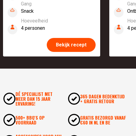
Gang
Gan
Snack
Ontb
Hoeveelheid
Hoe
4 personen
4 p
Bekijk recept
DÉ SPECIALIST MET
365 DAGEN BEDENKTIJD
MEER DAN 15 JAAR
+ GRATIS RETOUR
ERVARING!
500+ BBQ'S OP
GRATIS BEZORGD VANAF
VOORRAAD
€60 IN NL EN BE