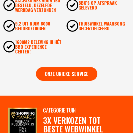
ACCESSOIRES VOOR 16U
BBQ'S OP AFSPRAAK
BESTELD, DEZELFDE
GELEVERD
WERKDAG VERZONDEN
9,2 UIT RUIM 8000
THUISWINKEL WAARBORG
BEOORDELINGEN
GECERTIFICEERD
1600M2 BELEVING IN HÉT
BBQ EXPERIENCE
CENTER!
ONZE UNIEKE SERVICE
CATEGORIE TUIN
3X VERKOZEN TOT
BESTE WEBWINKEL