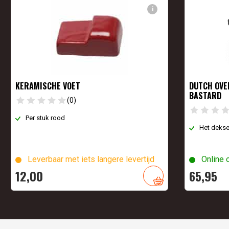
i
KERAMISCHE VOET
DUTCH OVE
BASTARD
(0)
Per stuk rood
Het deksel
Leverbaar met iets langere levertijd
Online 
12,
00
65,
95