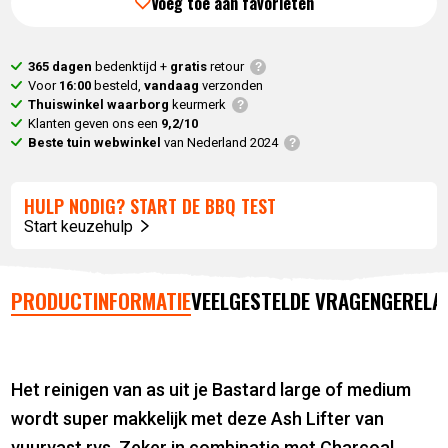
Voeg toe aan favorieten
365 dagen
bedenktijd +
gratis
retour
Voor
16:00
besteld,
vandaag
verzonden
Thuiswinkel waarborg
keurmerk
Klanten geven ons een
9,2/10
Beste tuin webwinkel
van Nederland 2024
HULP NODIG? START DE BBQ TEST
Start keuzehulp
PRODUCTINFORMATIE
VEELGESTELDE VRAGEN
GERELA
Het reinigen van as uit je Bastard large of medium
wordt super makkelijk met deze Ash Lifter van
vuurvast rvs. Zeker in combinatie met Charcoal