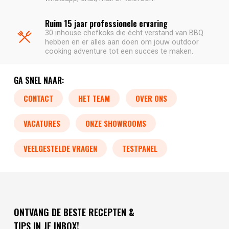
Ruim 15 jaar professionele ervaring
30 inhouse chefkoks die écht verstand van BBQ
hebben en er alles aan doen om jouw outdoor
cooking adventure tot een succes te maken.
GA SNEL NAAR:
CONTACT
HET TEAM
OVER ONS
VACATURES
ONZE SHOWROOMS
VEELGESTELDE VRAGEN
TESTPANEL
ONTVANG DE BESTE RECEPTEN &
TIPS IN JE INBOX!