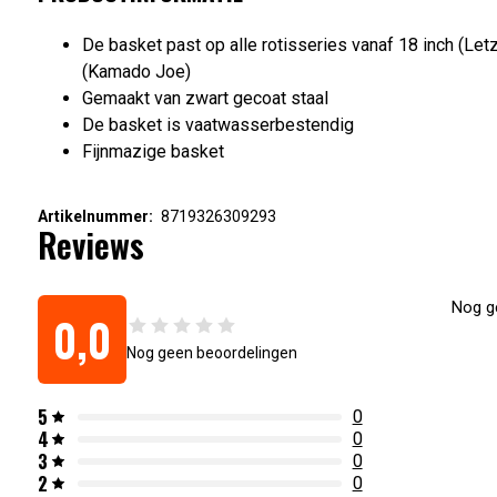
De basket past op alle rotisseries vanaf 18 inch (Letz
(Kamado Joe)
Gemaakt van zwart gecoat staal
De basket is vaatwasserbestendig
Fijnmazige basket
Artikelnummer:
8719326309293
Reviews
Nog ge
0,0
Nog geen beoordelingen
5
0
4
0
3
0
2
0