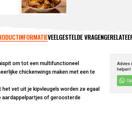
RODUCTINFORMATIE
VEELGESTELDE VRAGEN
GERELATEE
aispit om tot een multifunctioneel
Advies 
helpen!
 heerlijke chickenwings maken met een te
Op
het vet uit je kipvleugels worden ze egaal
e aardappelpartjes of geroosterde