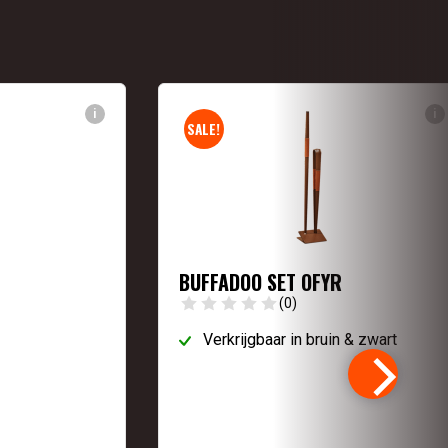
i
i
SALE!
BUFFADOO SET OFYR
(0)
Verkrijgbaar in bruin & zwart