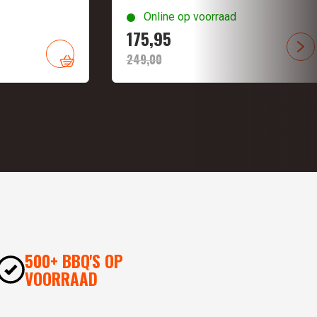
Online op voorraad
175,
95
249,
00
500+ BBQ'S OP
VOORRAAD