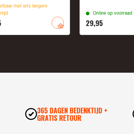
rbaar met iets langere
rtijd
Online op voorraad
5
29,
95
365 DAGEN BEDENKTIJD +
GRATIS RETOUR