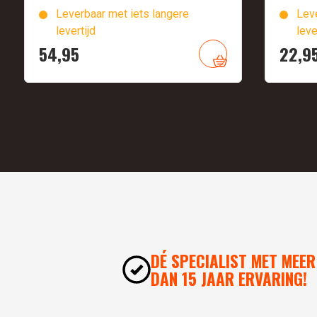
Leverbaar met iets langere
Leve
levertijd
leve
54,
95
22,
9
DÉ SPECIALIST MET MEER
DAN 15 JAAR ERVARING!