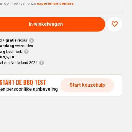
Braaimaster
Joe
'm op in een van onze
experience centers
h
Alle modellen
a
In winkelwagen
p
d +
gratis
retour
vandaag
verzonden
org
keurmerk
en
9,2/10
el
van Nederland 2024
START DE BBQ TEST
Start keuzehulp
een persoonlijke aanbeveling