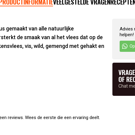
PRODUCTINFORMATIE
VEELGESTELDE VRAGEN
RECEPTE
 gemaakt van alle natuurlijke
Advies 
helpen!
sterkt de smaak van al het vlees dat op de
arkensvlees, vis, wild, gemengd met gehakt en
Op
VRAGE
OF RE
Chat m
en reviews. Wees de eerste die een ervaring deelt.