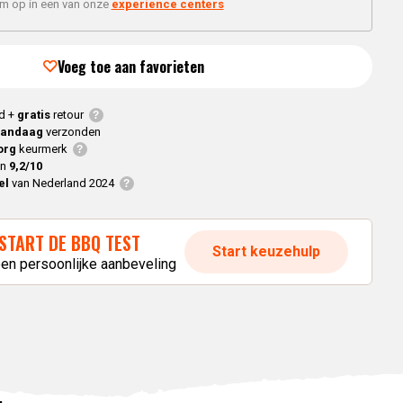
Braaimaster
'm op in een van onze
experience centers
Joe
h
Alle modellen
a
Voeg toe aan favorieten
p
d +
gratis
retour
vandaag
verzonden
org
keurmerk
en
9,2/10
el
van Nederland 2024
START DE BBQ TEST
Start keuzehulp
een persoonlijke aanbeveling