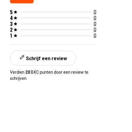
5
0
4
0
3
0
2
0
1
0
Schrijf een review
Verdien
20
BXC punten door een review te
schrijven