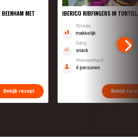
E BEENHAM MET
IBERICO RIBFINGERS IN TORTILL
Niveau
makkelijk
Gang
snack
Hoeveelheid
4 personen
Bekijk recept
Bekijk rece