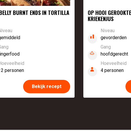
BELLY BURNT ENDS IN TORTILLA
OP HOOI GEROOKT
KRIEKENJUS
Niveau
Niveau
gemiddeld
gevorderden
Gang
Gang
fingerfood
hoofdgerecht
Hoeveelheid
Hoeveelheid
12 personen
4 personen
Bekijk recept