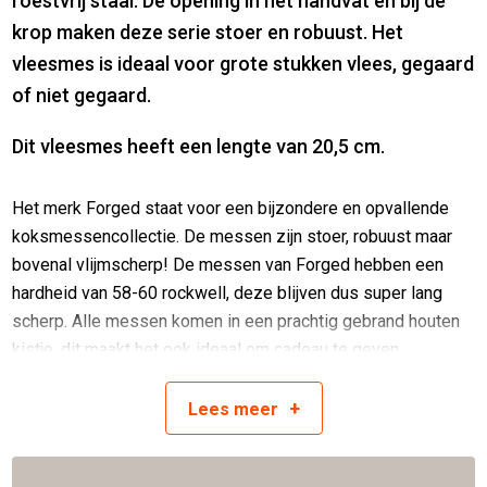
roestvrij staal. De opening in het handvat en bij de
krop maken deze serie stoer en robuust. Het
vleesmes is ideaal voor grote stukken vlees, gegaard
of niet gegaard.
Dit vleesmes heeft een lengte van 20,5 cm.
Het merk Forged staat voor een bijzondere en opvallende
koksmessencollectie. De messen zijn stoer, robuust maar
bovenal vlijmscherp! De messen van Forged hebben een
hardheid van 58-60 rockwell, deze blijven dus super lang
scherp. Alle messen komen in een prachtig gebrand houten
kistje, dit maakt het ook ideaal om cadeau te geven.
SPECIFICATIES
+
Lees
meer
Vervaardigd van Japans staal
Hardheid van 58 Rockwell