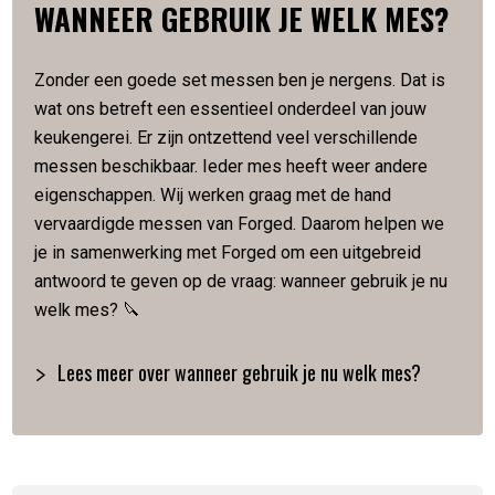
WANNEER GEBRUIK JE WELK MES?
Lemmetlengte is 20.5 cm
Lemmetdikte is 2 mm
Slijphoek van 18 graden
Zonder een goede set messen ben je nergens. Dat is
Gewicht 220 gram
wat ons betreft een essentieel onderdeel van jouw
Met de hand gesmeed
keukengerei. Er zijn ontzettend veel verschillende
Verpakt in een luxe houten kistje
messen beschikbaar. Ieder mes heeft weer andere
eigenschappen. Wij werken graag met de hand
Artikelnummer:
8718719304044
vervaardigde messen van Forged. Daarom helpen we
je in samenwerking met Forged om een uitgebreid
antwoord te geven op de vraag: wanneer gebruik je nu
welk mes? 🔪
Lees meer over wanneer gebruik je nu welk mes?