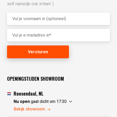
zelf namelijk ook irritant :)
OPENINGSTIJDEN SHOWROOM
Roosendaal, NL
Nu open
gaat dicht om 17:30
vrijdag
10:00 - 17:30
Bekijk showroom
zaterdag
10:00 - 17:30