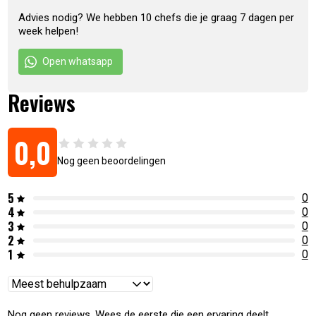
Advies nodig? We hebben 10 chefs die je graag 7 dagen per
week helpen!
Open whatsapp
Reviews
0,0
Nog geen beoordelingen
5
0
4
0
3
0
2
0
1
0
Reviews
sorteren
Nog geen reviews. Wees de eerste die een ervaring deelt.