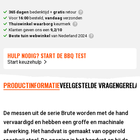
365 dagen
bedenktijd +
gratis
retour
Voor
16:00
besteld,
vandaag
verzonden
Thuiswinkel waarborg
keurmerk
Klanten geven ons een
9,2/10
Beste tuin webwinkel
van Nederland 2024
HULP NODIG? START DE BBQ TEST
Start keuzehulp
PRODUCTINFORMATIE
VEELGESTELDE VRAGEN
GERELA
De messen uit de serie Brute worden met de hand
vervaardigd en hebben een groffe en machinale
afwerking. Het handvat is gemaakt van opgerold