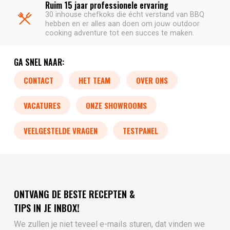
Ruim 15 jaar professionele ervaring
30 inhouse chefkoks die écht verstand van BBQ
hebben en er alles aan doen om jouw outdoor
cooking adventure tot een succes te maken.
GA SNEL NAAR:
CONTACT
HET TEAM
OVER ONS
VACATURES
ONZE SHOWROOMS
VEELGESTELDE VRAGEN
TESTPANEL
ONTVANG DE BESTE RECEPTEN &
TIPS IN JE INBOX!
We zullen je niet teveel e-mails sturen, dat vinden we