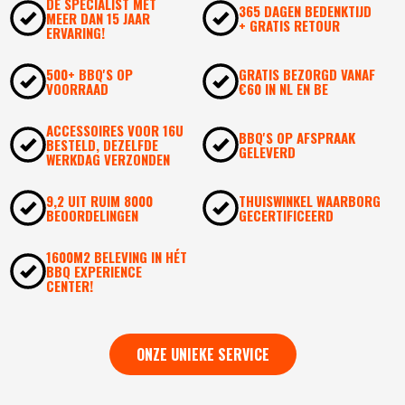
DÉ SPECIALIST MET
365 DAGEN BEDENKTIJD
MEER DAN 15 JAAR
+ GRATIS RETOUR
ERVARING!
500+ BBQ'S OP
GRATIS BEZORGD VANAF
VOORRAAD
€60 IN NL EN BE
ACCESSOIRES VOOR 16U
BBQ'S OP AFSPRAAK
BESTELD, DEZELFDE
GELEVERD
WERKDAG VERZONDEN
9,2 UIT RUIM 8000
THUISWINKEL WAARBORG
BEOORDELINGEN
GECERTIFICEERD
1600M2 BELEVING IN HÉT
BBQ EXPERIENCE
CENTER!
ONZE UNIEKE SERVICE