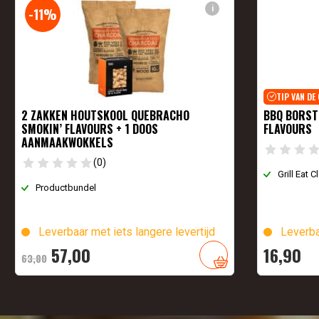
i
-11%
TIP VAN DE
2 ZAKKEN HOUTSKOOL QUEBRACHO
BBQ BORSTE
SMOKIN’ FLAVOURS + 1 DOOS
FLAVOURS
AANMAAKWOKKELS
(0)
Grill Eat 
Productbundel
Leverbaar met iets langere levertijd
Leverba
Oorspronkelijke
Huidige
57,
00
16,
90
63,
80
prijs
prijs
was:
is: