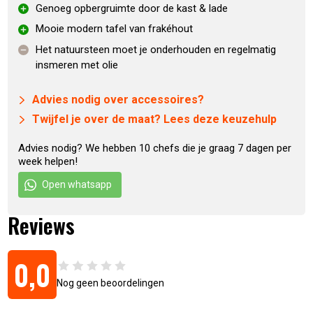
Genoeg opbergruimte door de kast & lade
Het 2 cm dikke natuurstenen blad voegt niet alleen een luxe
Mooie modern tafel van frakéhout
uitstraling toe, maar biedt ook praktische voordelen. Het is
Het natuursteen moet je onderhouden en regelmatig
bestand tegen vocht en vlekken, en eenvoudig schoon te
insmeren met olie
maken met een sopje. Ideaal voor het bereiden van
gerechten en het plaatsen van accessoires zonder zorgen.
Advies nodig over accessoires?
Twijfel je over de maat? Lees deze keuzehulp
Eigenschappen Buitenkeuken Austin
Advies nodig? We hebben 10 chefs die je graag 7 dagen per
Signature + Big Green Egg Large
week helpen!
Open whatsapp
Inclusief
Big Green Egg Large – zonder onderstel
Reviews
Inclusief tafelnest
Met kast en lade voor voldoende opslagruimte
Duurzaam frakéhout uit Afrika
0,0
Stalenframe
Nog geen beoordelingen
Verzinkt dubbellaags gepoedercoat.
Echt voor buiten gebruik