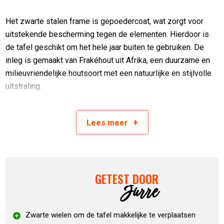
Het zwarte stalen frame is gepoedercoat, wat zorgt voor
uitstekende bescherming tegen de elementen. Hierdoor is
de tafel geschikt om het hele jaar buiten te gebruiken. De
inleg is gemaakt van Frakéhout uit Afrika, een duurzame en
milieuvriendelijke houtsoort met een natuurlijke en stijlvolle
uitstraling.
Met afmetingen van 146 x 70 x 90 cm, een ruime kast en
lade, biedt de tafel voldoende ruimte voor jouw kamado en
+
Lees
meer
accessoires. De kamado zet je stabiel in een tafelnest of
op
keramische voetjes
. Bovendien is de tafel gemakkelijk te
verplaatsen dankzij vier stevige zwenkwielen, waarvan twee
voorzien zijn van een rem. Perfect voor flexibel gebruik in je
GETEST DOOR
Jurre
tuin of op je terras.
Natuurstenen blad
Zwarte wielen om de tafel makkelijke te verplaatsen