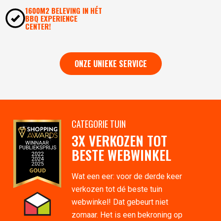
1600M2 BELEVING IN HÉT
BBQ EXPERIENCE
CENTER!
ONZE UNIEKE SERVICE
CATEGORIE TUIN
3X VERKOZEN TOT
BESTE WEBWINKEL
Wat een eer: voor de derde keer
verkozen tot dé beste tuin
webwinkel! Dat gebeurt niet
zomaar. Het is een bekroning op