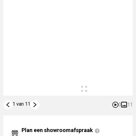
1 van 11
0
11
Plan een showroomafspraak