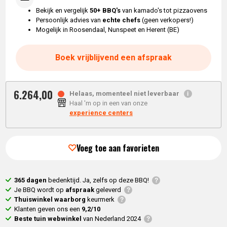
Bekijk en vergelijk
50+ BBQ's
van kamado's tot pizzaovens
Persoonlijk advies van
echte chefs
(geen verkopers!)
Mogelijk in Roosendaal, Nunspeet en Herent (BE)
Boek vrijblijvend een afspraak
6.264,
00
Helaas, momenteel niet leverbaar
Haal 'm op in een van onze
experience centers
Voeg toe aan favorieten
365 dagen
bedenktijd. Ja, zelfs op deze BBQ!
Je BBQ wordt op
afspraak
geleverd
Thuiswinkel waarborg
keurmerk
Klanten geven ons een
9,2/10
Beste tuin webwinkel
van Nederland 2024