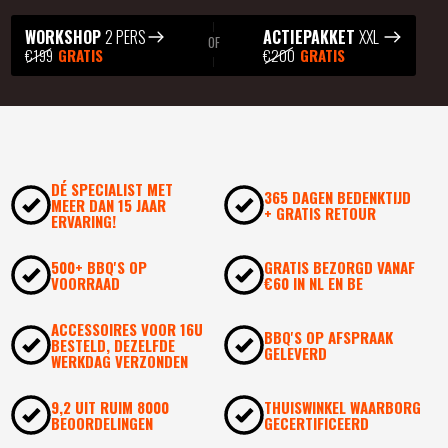
WORKSHOP
2 PERS
ACTIEPAKKET
XXL
OF
€199
GRATIS
€200
GRATIS
DÉ SPECIALIST MET
365 DAGEN BEDENKTIJD
MEER DAN 15 JAAR
+ GRATIS RETOUR
ERVARING!
500+ BBQ'S OP
GRATIS BEZORGD VANAF
VOORRAAD
€60 IN NL EN BE
ACCESSOIRES VOOR 16U
BBQ'S OP AFSPRAAK
BESTELD, DEZELFDE
GELEVERD
WERKDAG VERZONDEN
9,2 UIT RUIM 8000
THUISWINKEL WAARBORG
BEOORDELINGEN
GECERTIFICEERD