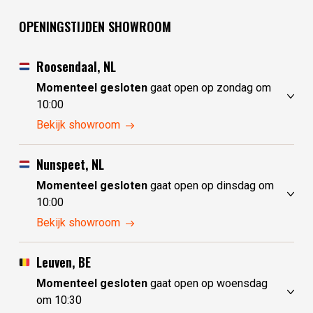
OPENINGSTIJDEN SHOWROOM
Roosendaal, NL
Momenteel gesloten
gaat open op zondag om
10:00
zaterdag
10:00 - 17:30
Bekijk showroom
zondag
10:00 - 17:30
maandag
10:00 - 17:30
Nunspeet, NL
dinsdag
gesloten
Momenteel gesloten
gaat open op dinsdag om
woensdag
gesloten
10:00
donderdag
10:00 - 17:30
zaterdag
10:00 - 17:30
Bekijk showroom
vrijdag
10:00 - 17:30
zondag
gesloten
maandag
gesloten
Leuven, BE
dinsdag
10:00 - 17:30
Momenteel gesloten
gaat open op woensdag
woensdag
10:00 - 17:30
om 10:30