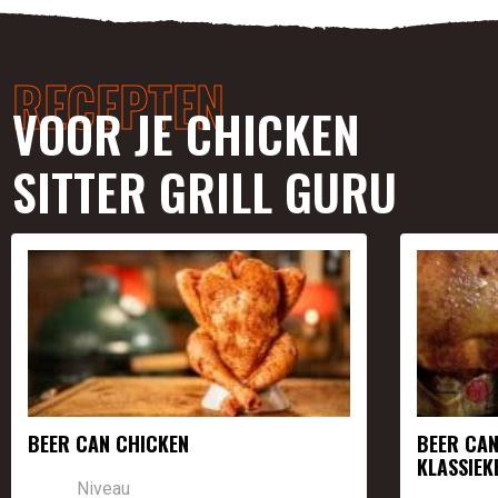
RECEPTEN
VOOR JE CHICKEN
SITTER GRILL GURU
BEER CAN CHICKEN
BEER CAN
KLASSIEK
Niveau