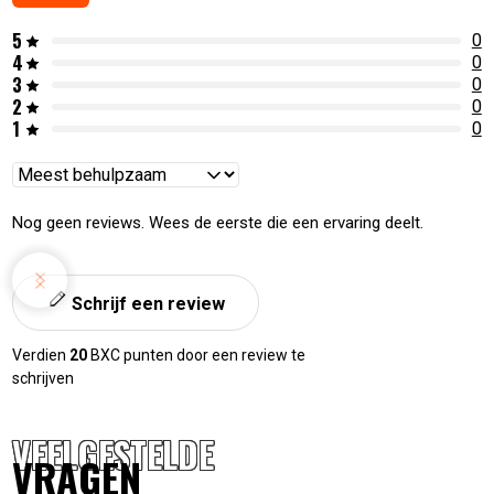
5
0
4
0
3
0
2
0
1
0
Reviews
sorteren
Nog geen reviews. Wees de eerste die een ervaring deelt.
Schrijf een review
Verdien
20
BXC punten door een review te
schrijven
VEELGESTELDE
VRAGEN