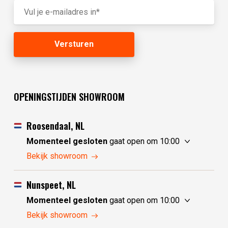
OPENINGSTIJDEN SHOWROOM
Roosendaal, NL
Momenteel gesloten
gaat open om 10:00
vrijdag
10:00 - 17:30
Bekijk showroom
zaterdag
10:00 - 17:30
zondag
10:00 - 17:30
Nunspeet, NL
maandag
10:00 - 17:30
Momenteel gesloten
gaat open om 10:00
dinsdag
gesloten
vrijdag
10:00 - 17:30
Bekijk showroom
woensdag
gesloten
zaterdag
10:00 - 17:30