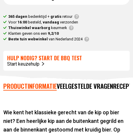
is:
24,
95
.
19,
95
.
365 dagen
bedenktijd +
gratis
retour
Voor
16:00
besteld,
vandaag
verzonden
Thuiswinkel waarborg
keurmerk
Klanten geven ons een
9,2/10
Beste tuin webwinkel
van Nederland 2024
HULP NODIG? START DE BBQ TEST
Start keuzehulp
PRODUCTINFORMATIE
VEELGESTELDE VRAGEN
RECEPT
Wie kent het klassieke gerecht van de kip op bier
niet? Een heerlijke kip aan de buitenkant gegrild en
aan de binnenkant gestoomd met kruidig bier. Op