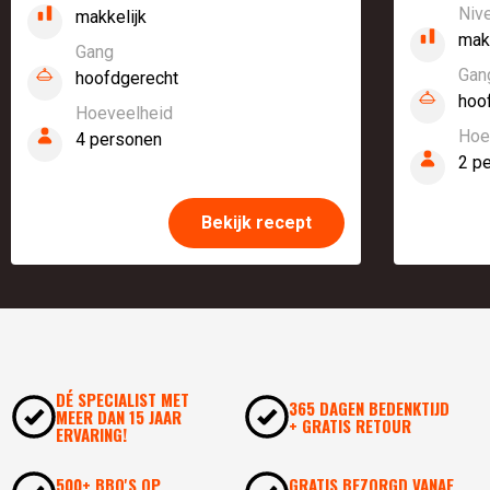
Niv
makkelijk
mak
Gang
Gan
hoofdgerecht
hoo
Hoeveelheid
Hoe
4 personen
2 p
Bekijk recept
DÉ SPECIALIST MET
365 DAGEN BEDENKTIJD
MEER DAN 15 JAAR
+ GRATIS RETOUR
ERVARING!
500+ BBQ'S OP
GRATIS BEZORGD VANAF