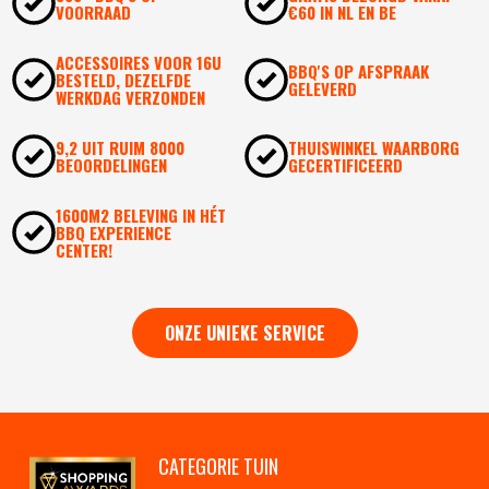
VOORRAAD
€60 IN NL EN BE
ACCESSOIRES VOOR 16U
BBQ'S OP AFSPRAAK
BESTELD, DEZELFDE
GELEVERD
WERKDAG VERZONDEN
9,2 UIT RUIM 8000
THUISWINKEL WAARBORG
BEOORDELINGEN
GECERTIFICEERD
1600M2 BELEVING IN HÉT
BBQ EXPERIENCE
CENTER!
ONZE UNIEKE SERVICE
CATEGORIE TUIN