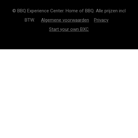
© BBQ Experience Center. Home of BBQ. Alle prijzen incl
BTW.
Algemene voorwaarden
Privacy
Start your own BXC