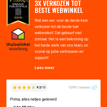
3X VERKOZEN TOT
BESTE WEBWINKEL
Wat een eer: voor de derde keer
verkozen tot dé beste tuin
webwinkel! Dat gebeurt niet
zomaar. Het is een bekroning op
het harde werk van ons team, en
vooral op jullie vertrouwen en
support!
Lees meer
10991 reviews
9.2
/10
Prima, alles netjes geleverd