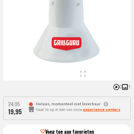
0
1
24,
95
Helaas, momenteel niet leverbaar
19,
95
Haal 'm op in een van onze
experience centers
Oorspronkelijke
Huidige
prijs
prijs
was:
Voeg toe aan favorieten