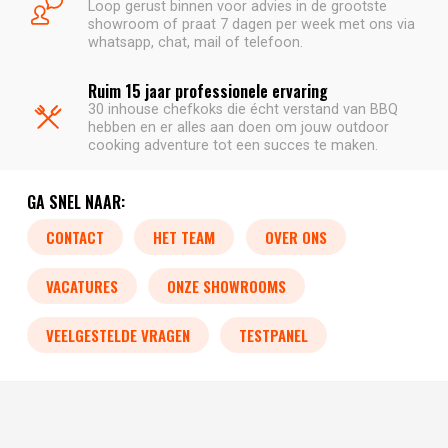
Loop gerust binnen voor advies in de grootste
showroom of praat 7 dagen per week met ons via
whatsapp, chat, mail of telefoon.
Ruim 15 jaar professionele ervaring
30 inhouse chefkoks die écht verstand van BBQ
hebben en er alles aan doen om jouw outdoor
cooking adventure tot een succes te maken.
GA SNEL NAAR:
CONTACT
HET TEAM
OVER ONS
VACATURES
ONZE SHOWROOMS
VEELGESTELDE VRAGEN
TESTPANEL