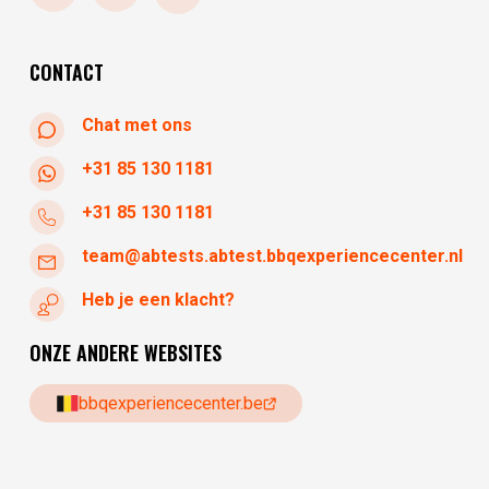
zaterdag
10:30 - 17:30
zondag
gesloten
CONTACT
Chat met ons
+31 85 130 1181
+31 85 130 1181
team@abtests.abtest.bbqexperiencecenter.nl
Heb je een klacht?
ONZE ANDERE WEBSITES
bbqexperiencecenter.be