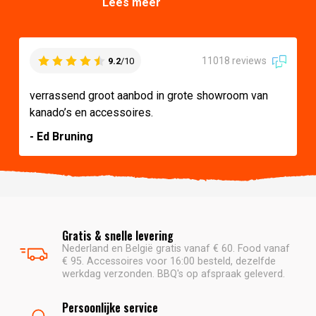
Lees meer
11018 reviews
9.2
/10
verrassend groot aanbod in grote showroom van
kanado’s en accessoires.
- Ed Bruning
Gratis & snelle levering
Nederland en België gratis vanaf € 60. Food vanaf
€ 95. Accessoires voor 16:00 besteld, dezelfde
werkdag verzonden. BBQ's op afspraak geleverd.
Persoonlijke service