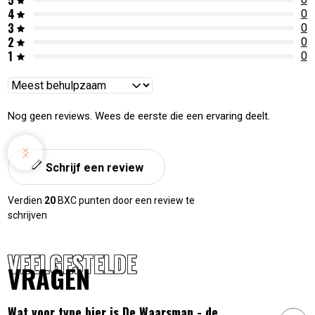
5
Artikelnummer:
8721246910367
4
0
3
0
2
0
1
0
Reviews
sorteren
Nog geen reviews. Wees de eerste die een ervaring deelt.
Schrijf een review
Verdien
20
BXC punten door een review te
schrijven
VEELGESTELDE
VRAGEN
Wat voor type bier is De Waarsman - de