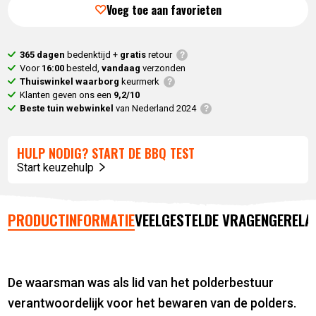
Voeg toe aan favorieten
365 dagen
bedenktijd +
gratis
retour
Voor
16:00
besteld,
vandaag
verzonden
Thuiswinkel waarborg
keurmerk
Klanten geven ons een
9,2/10
Beste tuin webwinkel
van Nederland 2024
HULP NODIG? START DE BBQ TEST
Start keuzehulp
PRODUCTINFORMATIE
VEELGESTELDE VRAGEN
GERELA
De waarsman was als lid van het polderbestuur
verantwoordelijk voor het bewaren van de polders.