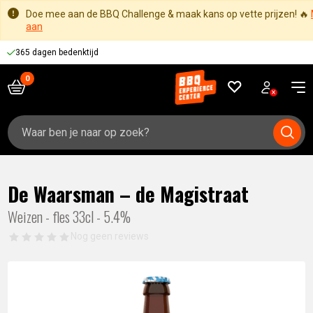
Doe mee aan de BBQ Challenge & maak kans op vette prijzen! 🔥
aan
365 dagen bedenktijd
Zoeken
naar:
De Waarsman – de Magistraat
Weizen - fles 33cl - 5.4%
Nog geen reviews