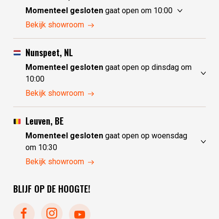
Momenteel gesloten
gaat open om 10:00
maandag
10:00 - 17:30
Bekijk showroom
dinsdag
gesloten
woensdag
gesloten
Nunspeet, NL
donderdag
10:00 - 17:30
Momenteel gesloten
gaat open op dinsdag om
vrijdag
10:00 - 17:30
10:00
zaterdag
10:00 - 17:30
maandag
gesloten
Bekijk showroom
zondag
10:00 - 17:30
dinsdag
10:00 - 17:30
woensdag
10:00 - 17:30
Leuven, BE
donderdag
10:00 - 17:30
Momenteel gesloten
gaat open op woensdag
vrijdag
10:00 - 17:30
om 10:30
zaterdag
10:00 - 17:30
maandag
gesloten
Bekijk showroom
zondag
gesloten
dinsdag
gesloten
BLIJF OP DE HOOGTE!
woensdag
10:30 - 17:30
donderdag
10:30 - 17:30
vrijdag
10:30 - 17:30